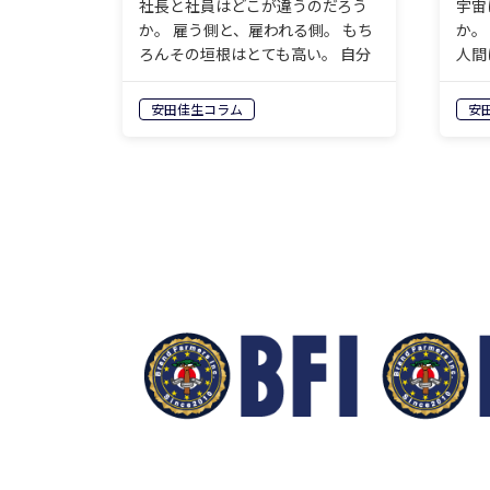
社長と社員はどこが違うのだろう
宇宙
か。 雇う側と、雇われる側。 もち
か。
ろんその垣根はとても高い。 自分
人間
の会社であるがゆえに、主体性
そも
も、 責任感も、仕事にかける情熱
それ
安田佳生コラム
安
も、 社員よりずっと大きい。 それ
の行
が社長というものだ。 では能力…
いう