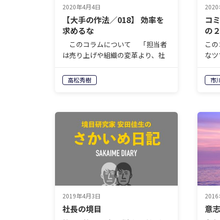
2020年4月4日
202
【大手の作法／018】 効率を
コ
求めるな
の
このコラムについて 「担当者
この
は売り上げや組織の変革より、社
なツ
内での自分の評価を最も気にして
ろう
いる」「夜の世界では、配慮と遠
た人
高松秀樹
市
慮の絶妙なバランスが必要」「本
はま
音でぶつかる義理と人情の営業ス
う人
タイルだけでは絶対に通用しな
なぜ
い」 設立…
係も
2019年4月3日
201
社長の境目
意