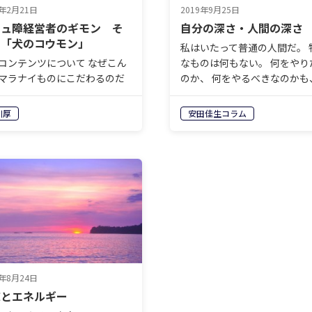
0年2月21日
2019年9月25日
ミュ障経営者のギモン そ
自分の深さ・人間の深さ
２「犬のコウモン」
私はいたって普通の人間だ。 
コンテンツについて なぜこん
なものは何もない。 何をやり
マラナイものにこだわるのだ
のか、 何をやるべきなのかも
。そういう「ちょっと変わっ
く分からない。 このように考
」っていますよね。市川さん
いる人が世の中にはたくさん
川厚
安田佳生コラム
さにそういう人。でもそうい
る。 そしてこの状況に驚かな
が今の時代にはとても大事。
人、 つまりそれが当たり前だ
なら一見ビジネスになんの関
っ…
なさ…
6年8月24日
志とエネルギー