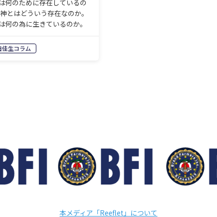
は何のために存在しているの
 神とはどういう存在なのか。
は何の為に生きているのか。
そもそこに理由があるのか。
とも理由など無いのか。 全て
田佳生コラム
動や存在には理由がある、と
のが私の見解だ。 宇宙が存…
本メディア「Reeflet」について