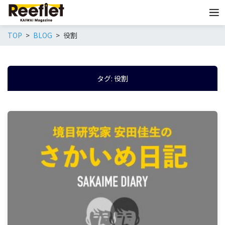
TOP
BLOG
役割
タグ:
役割