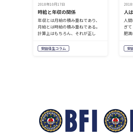
2018年10月17日
201
時給と年収の関係
人
年収とは月給の積み重ねであり、
人間
月給とは時給の積み重ねである。
ぎて
計算上はもちろん、それが正し
肥満
い。 だが現実はそのように単純な
こと
ものではない。 時給が決まってい
能を
安田佳生コラム
安
て、働く時間も決まっている。 そ
うい
ういう人ならば、単純な掛け算で
いる
…
と…