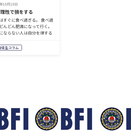
8年10月10日
は理性で損をする
はすぐに食べ過ぎる。 食べ過
どんどん肥満になって行く。
にならない人は自分を律する
が出来る人。 理性によって本
抑え込むことが出来る人。 そ
田佳生コラム
うイメージを私たちは持って
。 だが冷静に考えてみれば