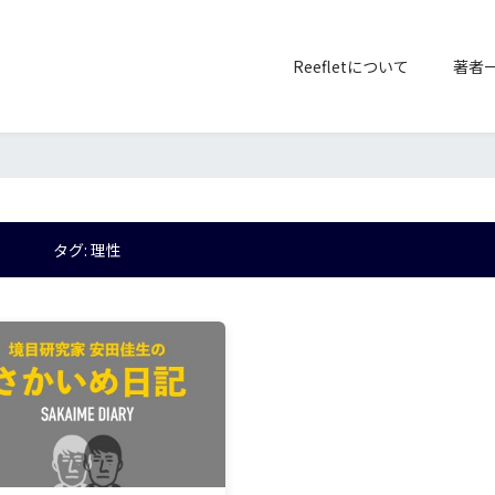
Reefletについて
著者
タグ:
理性