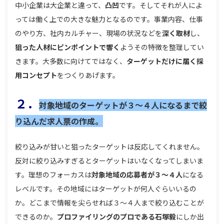
中小企業は大企業と違って、
凸凹
です。そしてそれが人によ
っては働く上での大きな魅力となるのです。事業内容、仕事
のやり方、社内カルチャー、現場の状況などを
深く取材
し、
狙った人材にピンポイントで響く
ようその特徴を整理してい
きます。大多数に向けてではなく、
ターゲットだけに届く採
用コンセプト
をつくりあげます。
２．
対象地域のターゲットが３〜４人になるまで絞
り込んだ求人票の作成。
絞り込みが甘いと狙ったターゲットは反応してくれません。
反対に絞り込みすぎるとターゲットはいなくなってしまいま
す。理想のフォーカスは
対象地域の応募者が３〜４人
になる
レベルです。その地域にはターゲットが何人ぐらいいるの
か。どこまで情報を尖らせれば３〜４人まで絞り込むことが
できるのか。
プロファイリングのプロである石塚毅
にしか出