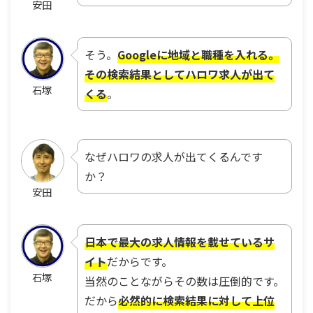
安田
そう。
Googleに地域と職種を入れる。
その検索結果としてハロワ求人が出て
石塚
くる
。
なぜハロワの求人が出てくるんです
か？
安田
日本で最大の求人情報を載せているサ
イト
だからです。
石塚
当然のことながらその数は圧倒的です。
だから
必然的に検索結果に対して上位