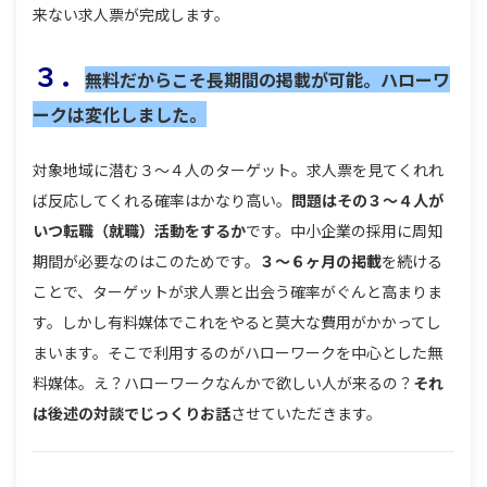
来ない求人票が完成します。
３．
無料だからこそ長期間の掲載が可能。ハローワ
ークは変化しました。
対象地域に潜む３〜４人のターゲット。求人票を見てくれれ
ば反応してくれる確率はかなり高い。
問題はその３〜４人が
いつ転職（就職）活動をするか
です。中小企業の採用に周知
期間が必要なのはこのためです。
３〜６ヶ月の掲載
を続ける
ことで、ターゲットが求人票と出会う確率がぐんと高まりま
す。しかし有料媒体でこれをやると莫大な費用がかかってし
まいます。そこで利用するのがハローワークを中心とした無
料媒体。え？ハローワークなんかで欲しい人が来るの？
それ
は後述の対談でじっくりお話
させていただきます。