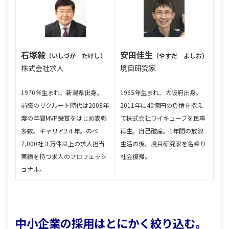
石塚毅
安田佳生
（いしづか たけし）
（やすだ よしお）
株式会社求人
境目研究家
1970年生まれ、新潟県出身。
1965年生まれ、大阪府出身。
前職のリクルート時代は2008年
2011年に40億円の負債を抱え
度の年間MVP受賞をはじめ表彰
て株式会社ワイキューブを民事
多数。キャリア2４年。
のべ
再生。自己破産。1年間の放浪
7,000社３万件以上の求人担当
生活の後、境目研究家を名乗り
実績を持つ求人のプロフェッシ
社会復帰。
ョナル。
中小企業の採用はとにかく絞り込む。