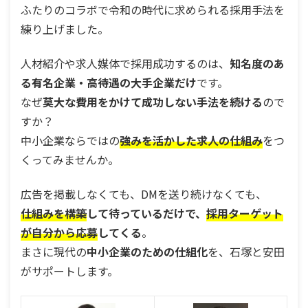
ふたりのコラボで令和の時代に求められる採用手法を
練り上げました。
人材紹介や求人媒体で採用成功するのは、
知名度のあ
る有名企業・高待遇の大手企業だけ
です。
なぜ
莫大な費用をかけて成功しない手法を続ける
ので
すか？
中小企業ならではの
強みを活かした求人の仕組み
をつ
くってみませんか。
広告を掲載しなくても、DMを送り続けなくても、
仕組みを構築
して待っているだけで、
採用ターゲット
が自分から応募
してくる
。
まさに現代の
中小企業のための仕組化
を、石塚と安田
がサポートします。