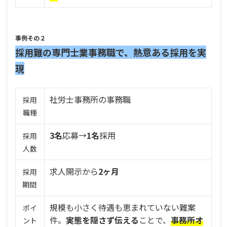
事例その２
採用難の専門士業事務職で、熱意ある採用を実
現
社労士事務所の事務職
採用
職種
3名
応募→
1名
採用
採用
人数
求人開示から
2ヶ月
採用
期間
規模も小さく待遇も恵まれていない難案
ポイ
件。
実態を隠さず伝える
ことで、
事務所オ
ント