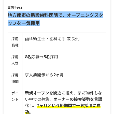
事例その１
地方都市の新設歯科医院で、オープニングスタ
ッフを一気採用
歯科衛生士・歯科助手 兼 受付
採用
職種
8名
応募→
5名
採用
採用
人数
求人票開示から
2ヶ月
採用
期間
新規オープン
を間近に控え、まだ物件もな
ポイ
い中での募集。
オーナーの接客姿勢を言語
ント
化
し、
2ヶ月という短期間で一気採用に成
功
。