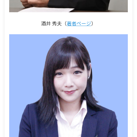
酒井 秀夫（
著者ページ
）