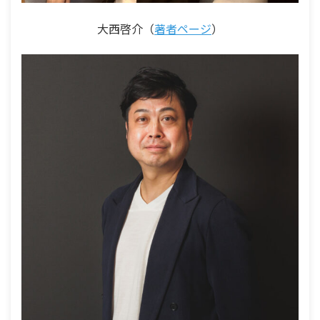
大西啓介（
著者ページ
）