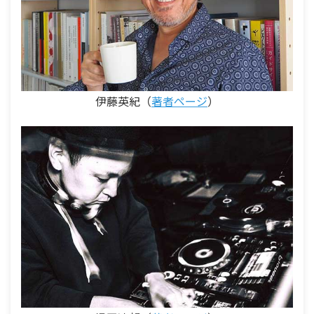
伊藤英紀（
著者ページ
）