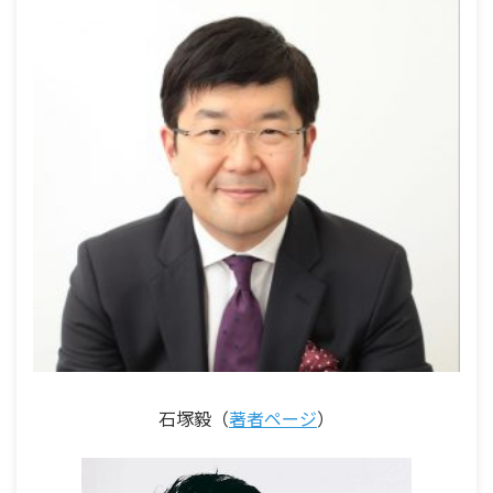
石塚毅（
著者ページ
）