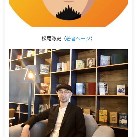
松尾聡史（
著者ページ
）