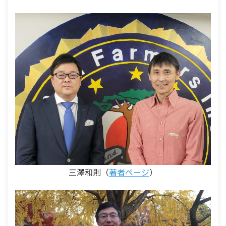
三澤和則（
著者ページ
）