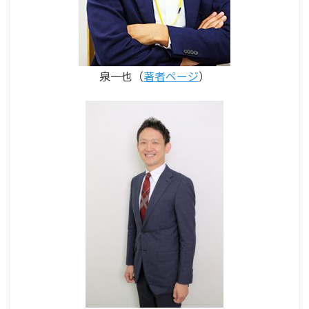
泉一也（
著者ページ
）