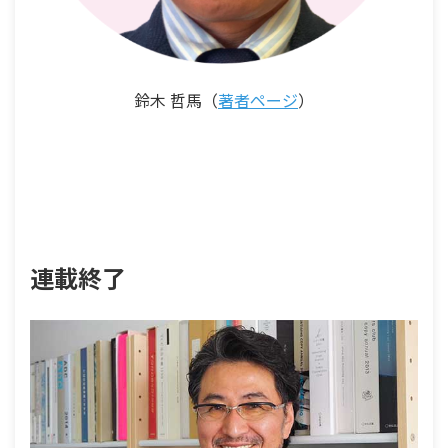
鈴木 哲馬（
著者ページ
）
連載終了