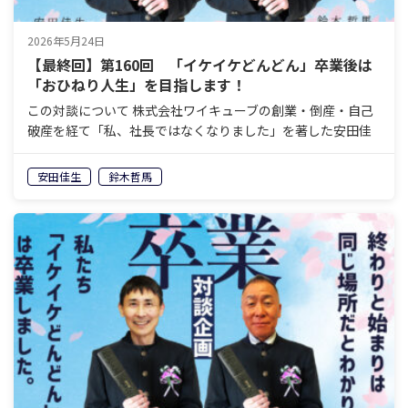
2026年5月24日
【最終回】第160回 「イケイケどんどん」卒業後は
「おひねり人生」を目指します！
この対談について 株式会社ワイキューブの創業・倒産・自己
破産を経て「私、社長ではなくなりました」を著した安田佳
生と、岐阜県美濃加茂エリアで老舗の葬祭会社を経営し、60
歳で経営から退くことを決めている鈴木哲馬。「イケイケ
安田佳生
鈴木哲馬
ど…