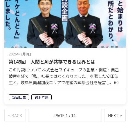
2026年3月8日
第149回 人間とAIが共存できる世界とは
この対談について 株式会社ワイキューブの創業・倒産・自己
破産を経て「私、社長ではなくなりました」を著した安田佳
生と、岐阜県美濃加茂エリアで老舗の葬祭会社を経営し、60
歳で経営から退くことを決めている鈴木哲馬。「イケイケ
ど…
安田佳生
鈴木哲馬
< BACK
PAGE 1 / 14
NEXT >