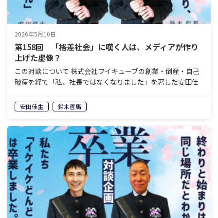
2026年5月10日
第158回 「格差社会」に嘆く人は、メディアが作り
上げた虚像？
この対談について 株式会社ワイキューブの創業・倒産・自己
破産を経て「私、社長ではなくなりました」を著した安田佳
生と、岐阜県美濃加茂エリアで老舗の葬祭会社を経営し、60
歳で経営から退くことを決めている鈴木哲馬。「イケイケ
安田佳生
鈴木哲馬
ど…