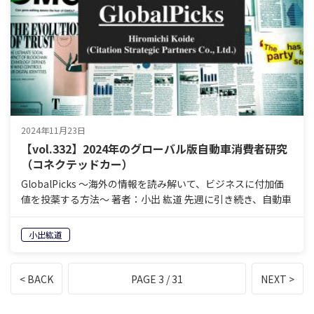
2024年11月23日
【vol.332】2024年のグローバル版自動車消費者研究
（コネクテッドカー）
GlobalPicks 〜海外の情報を読み解いて、ビジネスに付加価
値を投薬する方法〜 著者：小出 紘道 先週に引き続き、自動車
業界の最新トレンドという視点で、Deloitteが発表している
レポートを見ていきます。 今週の…
小出紘道
< BACK
PAGE 3 / 31
NEXT >