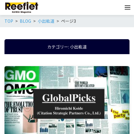
TOP
BLOG
小出紘道
ページ3
カテゴリー:
小出紘道