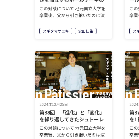
挑戦
プ
この対談について 地元国立大学を
この
卒業後、父から引き継いだのは演
卒業
歌が流れ日本人形が飾られたケー
歌が
キ屋。そんなお店をいったいどの
キ屋
スギタマサユキ
安田佳生
ス
ようにしてメディア取材の殺到す
よう
る人気店へと変貌させたのかー
る人
ー。株式会社モンテドールの代表
ー。
取締役兼オ…
取締
2024年12月25日
202
第38回 「進化」と「変化」
第3
を繰り返してきたシュトーレ
を1
ン
ち
この対談について 地元国立大学を
この
卒業後、父から引き継いだのは演
卒業