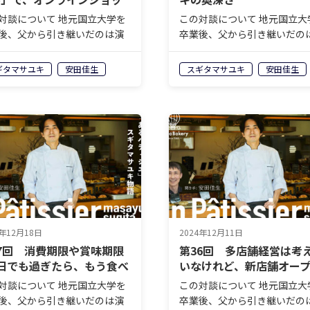
も実現可能？
対談について 地元国立大学を
この対談について 地元国立大
後、父から引き継いだのは演
卒業後、父から引き継いだの
流れ日本人形が飾られたケー
歌が流れ日本人形が飾られた
。そんなお店をいったいどの
キ屋。そんなお店をいったい
ギタマサユキ
安田佳生
スギタマサユキ
安田佳生
にしてメディア取材の殺到す
ようにしてメディア取材の殺
気店へと変貌させたのかー
る人気店へと変貌させたのか
株式会社モンテドールの代表
ー。株式会社モンテドールの
役兼オ…
取締役兼オ…
4年12月18日
2024年12月11日
7回 消費期限や賞味期限
第36回 多店舗経営は考
日でも過ぎたら、もう食べ
いなけれど、新店舗オー
ゃダメ？
は考えている？
対談について 地元国立大学を
この対談について 地元国立大
後、父から引き継いだのは演
卒業後、父から引き継いだの