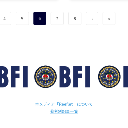
気店へと変貌させたのかー
る人気店へと変貌させたのか
株式会社モンテドールの代表
ー。株式会社モンテドールの
役兼オ…
取締役兼オ…
6
4
5
7
8
›
»
本メディア「Reeflet」について
著者別記事一覧