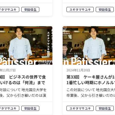
流れ日本人形が飾られたケー
歌が流れ日本人形が飾られた
。そんなお店をいったいどの
キ屋。そんなお店をいったい
ギタマサユキ
安田佳生
スギタマサユキ
安田佳生
にしてメディア取材の殺到す
ようにしてメディア取材の殺
気店へと変貌させたのかー
る人気店へと変貌させたのか
株式会社モンテドールの代表
ー。株式会社モンテドールの
役兼オ…
取締役兼オ…
4年11月27日
2024年11月20日
4回 ビジネスの世界で食
第33回 ケーキ屋さんが
ていけるのは「何流」まで
1番忙しい時期にホノルル
人？
ソンを走る理由
対談について 地元国立大学を
この対談について 地元国立大
後、父から引き継いだのは演
卒業後、父から引き継いだの
流れ日本人形が飾られたケー
歌が流れ日本人形が飾られた
。そんなお店をいったいどの
キ屋。そんなお店をいったい
ギタマサユキ
安田佳生
スギタマサユキ
安田佳生
にしてメディア取材の殺到す
ようにしてメディア取材の殺