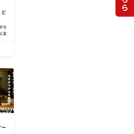
くど
学を
は演
ケー
どの
到す
ー
代表
ケー