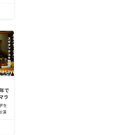
ケー
どの
到す
ー
代表
1年で
マラ
学を
は演
ケー
どの
到す