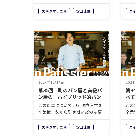
歌が流れ日本人形が飾られたケー
歌が
キ屋。そんなお店をいったいどの
キ屋
スギタマサユキ
安田佳生
ス
ようにしてメディア取材の殺到す
よう
る人気店へと変貌させたのかー
る人
ー。株式会社モンテドールの代表
ー。
取締役兼オ…
取締
2024年12月4日
202
第35回 町のパン屋と高級パ
第3
ン屋の「ハイブリッド的パン
べ
屋さん」
の
この対談について 地元国立大学を
この
卒業後、父から引き継いだのは演
卒業
歌が流れ日本人形が飾られたケー
歌が
キ屋。そんなお店をいったいどの
キ屋
スギタマサユキ
安田佳生
ス
ようにしてメディア取材の殺到す
よう