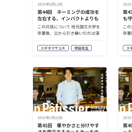
2025年2月12日
202
第44回 ネーミングの成功を
第4
左右する、インパクトよりも
も
大切なこと
この対談について 地元国立大学を
この
卒業後、父から引き継いだのは演
卒業
歌が流れ日本人形が飾られたケー
歌が
キ屋。そんなお店をいったいどの
キ屋
スギタマサユキ
安田佳生
ス
ようにしてメディア取材の殺到す
よう
る人気店へと変貌させたのかー
る人
ー。株式会社モンテドールの代表
ー。
取締役兼オ…
取締
2025年1月22日
202
第41回 華やかさと分けやす
第4
さを両立するホールケーキの
ー