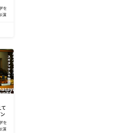
学を
は演
ケー
どの
到す
ー
代表
えて
プン
学を
は演