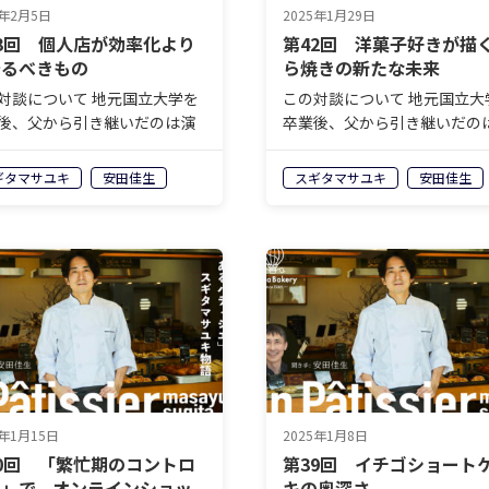
5年2月5日
2025年1月29日
3回 個人店が効率化より
第42回 洋菓子好きが描
守るべきもの
ら焼きの新たな未来
対談について 地元国立大学を
この対談について 地元国立大
後、父から引き継いだのは演
卒業後、父から引き継いだの
流れ日本人形が飾られたケー
歌が流れ日本人形が飾られた
。そんなお店をいったいどの
キ屋。そんなお店をいったい
ギタマサユキ
安田佳生
スギタマサユキ
安田佳生
にしてメディア取材の殺到す
ようにしてメディア取材の殺
気店へと変貌させたのかー
る人気店へと変貌させたのか
株式会社モンテドールの代表
ー。株式会社モンテドールの
役兼オ…
取締役兼オ…
5年1月15日
2025年1月8日
0回 「繁忙期のコントロ
第39回 イチゴショート
ル」で、オンラインショッ
キの奥深さ