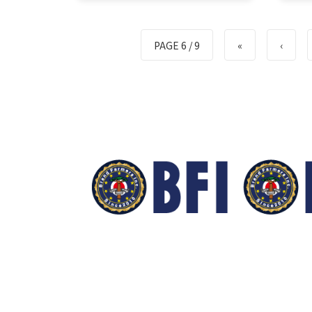
る人気店へと変貌させたのかー
る人
ー。株式会社モンテドールの代表
ー。
取締役兼オ…
取締
PAGE 6 / 9
«
‹