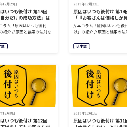
9年12月29日
2019年12月22日
はいつも後付け 第15回
原因はいつも後付け 第14
『自分だけの成功方法』は
「『お客さんは価格しか
こに？」
いない』のウソ」
 本コラム「原因はいつも後付
// 本コラム「原因はいつも後
の紹介 // 原因と結果の法則な
け」の紹介 // 原因と結果の法
言いますが、先に原因が分か
どと言いますが、先に原因が
誰も苦労はしません。人生も
れば誰も苦労はしません。人
本誠
辻本誠
もまずやってみて、結果が出
商売もまずやってみて、結果
振り返って、原因を分析しな
たら振り返って、原因を分析
一歩ずつ前進する。それ以外
がら一歩ずつ前進する。それ
に…
9年12月8日
2019年12月1日
はいつも後付け 第12回
原因はいつも後付け 第11
値下げをしてもお客さんが
「大きくしない、という