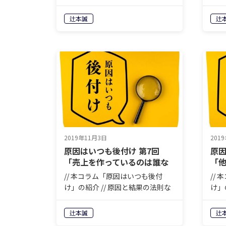
どと言いますが、先に原因が分か
どと
れば誰も苦労はしません。人生も
れば
辻本誠
辻
商売もまずやってみて、結果が出
商売
たら振り返って、原因を分析しな
たら
がら一歩ずつ前進する。それ以外
がら
に…
に…
2019年11月3日
201
原因はいつも後付け 第7回
原因
「売上を作っているのは誰な
「
のか？」
い
// 本コラム「原因はいつも後付
//
け」の紹介 // 原因と結果の法則な
け」
どと言いますが、先に原因が分か
どと
れば誰も苦労はしません。人生も
れば
辻本誠
辻
商売もまずやってみて、結果が出
商売