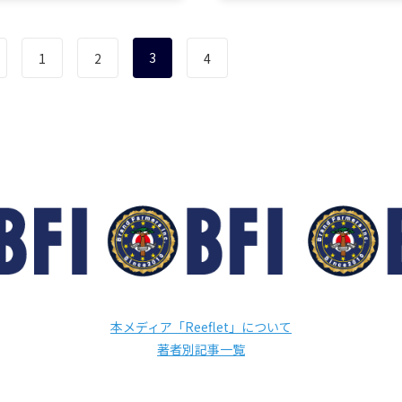
振り返って、原因を分析しな
たら振り返って、原因を分析
一歩ずつ前進する。それ以外
がら一歩ずつ前進する。それ
に…
3
1
2
4
本メディア「Reeflet」について
著者別記事一覧