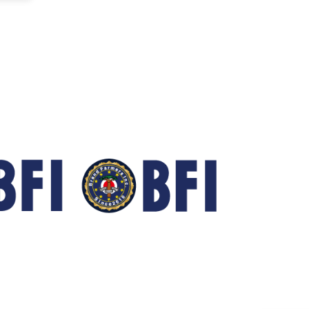
しな
以外