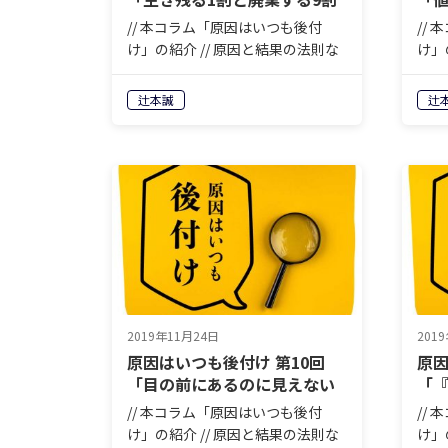
を分けるもの」
増
// 本コラム「原因はいつも後付
//
け」の紹介 // 原因と結果の法則な
け」
どと言いますが、先に原因が分か
どと
れば誰も苦労はしません。人生も
れば
辻本誠
辻
商売もまずやってみて、結果が出
商売
たら振り返って、原因を分析しな
たら
がら一歩ずつ前進する。それ以外
がら
に…
に…
2019年11月24日
201
原因はいつも後付け 第10回
原因
「目の前にあるのに見えない
「
もの」
に
// 本コラム「原因はいつも後付
//
け」の紹介 // 原因と結果の法則な
け」