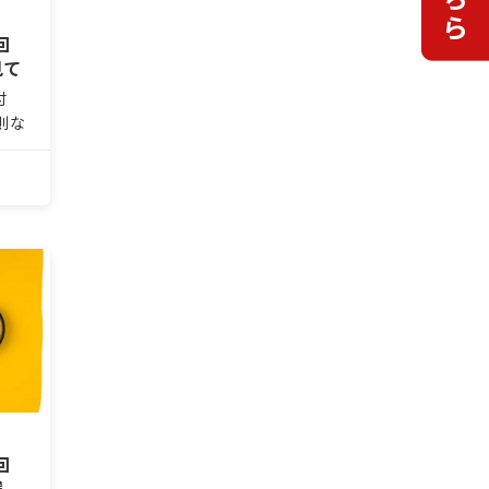
回
見て
付
則な
分か
生も
が出
しな
以外
回
選