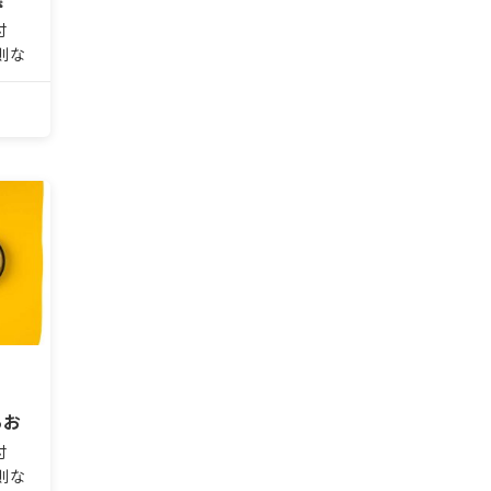
付
則な
分か
生も
が出
しな
以外
るお
付
則な