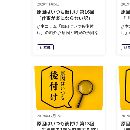
2020年1月5日
201
原因はいつも後付け 第16回
原因
「仕事が楽にならない訳」
「
ど
// 本コラム「原因はいつも後付
//
け」の紹介 // 原因と結果の法則な
け」
どと言いますが、先に原因が分か
どと
れば誰も苦労はしません。人生も
れば
辻本誠
辻
商売もまずやってみて、結果が出
商売
たら振り返って、原因を分析しな
たら
がら一歩ずつ前進する。それ以外
がら
に…
に…
2019年12月15日
201
原因はいつも後付け 第13回
原因
「生き残る1割と廃業する9割
「