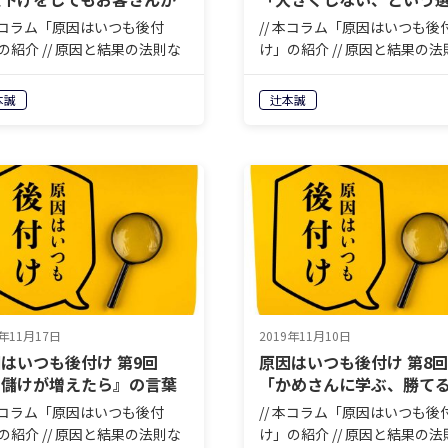
えない理由」
択」
 本コラム「原因はいつも後付
// 本コラム「原因はいつも後
の紹介 // 原因と結果の法則な
け」の紹介 // 原因と結果の法
言いますが、先に原因が分か
どと言いますが、先に原因が
誰も苦労はしません。人生も
れば誰も苦労はしません。人
本誠
辻本誠
もまずやってみて、結果が出
商売もまずやってみて、結果
振り返って、原因を分析しな
たら振り返って、原因を分析
一歩ずつ前進する。それ以外
がら一歩ずつ前進する。それ
に…
9年11月17日
2019年11月10日
はいつも後付け 第9回
原因はいつも後付け 第8回
『儲けが増えたら』の言葉
「かめさんに学ぶ、勝て
潜む矛盾」
店の作り方」
 本コラム「原因はいつも後付
// 本コラム「原因はいつも後
の紹介 // 原因と結果の法則な
け」の紹介 // 原因と結果の法