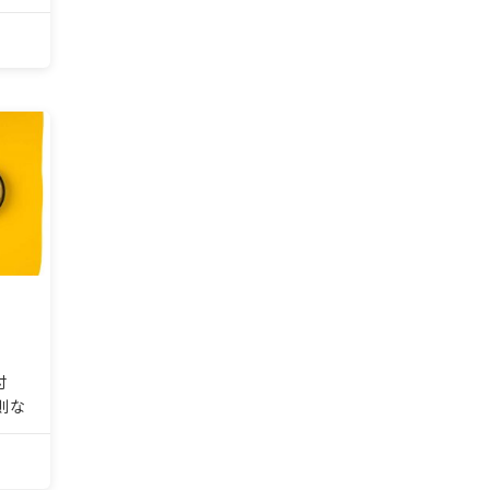
分か
生も
が出
しな
以外
」
付
則な
分か
生も
が出