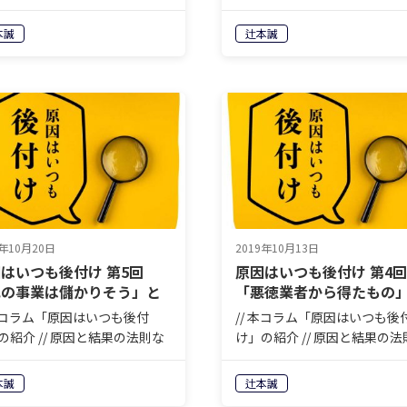
言いますが、先に原因が分か
どと言いますが、先に原因が
誰も苦労はしません。人生も
れば誰も苦労はしません。人
本誠
辻本誠
もまずやってみて、結果が出
商売もまずやってみて、結果
振り返って、原因を分析しな
たら振り返って、原因を分析
一歩ずつ前進する。それ以外
がら一歩ずつ前進する。それ
に…
9年10月20日
2019年10月13日
はいつも後付け 第5回
原因はいつも後付け 第4回
他の事業は儲かりそう」と
「悪徳業者から得たもの
う誘惑
 本コラム「原因はいつも後付
// 本コラム「原因はいつも後
の紹介 // 原因と結果の法則な
け」の紹介 // 原因と結果の法
言いますが、先に原因が分か
どと言いますが、先に原因が
誰も苦労はしません。人生も
れば誰も苦労はしません。人
本誠
辻本誠
もまずやってみて、結果が出
商売もまずやってみて、結果