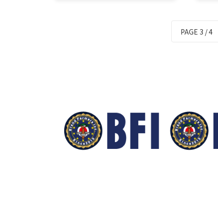
たら振り返って、原因を分析しな
たら
がら一歩ずつ前進する。それ以外
がら
に…
に…
PAGE 3 / 4