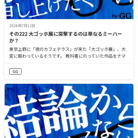
2026年7月12日
その222 大ゴッホ展に突撃するのは単なるミーハー
か？
東京上野に「夜のカフェテラス」が来た「大ゴッホ展」、大
変に賑わっているそうです。 教科書にのっていた作品をナマ
で見られるという体験はそれほどまでに魅力的……でしょう
か？ 「夜のカフェテラス」を見るため、そのうちオランダ
GG
に…