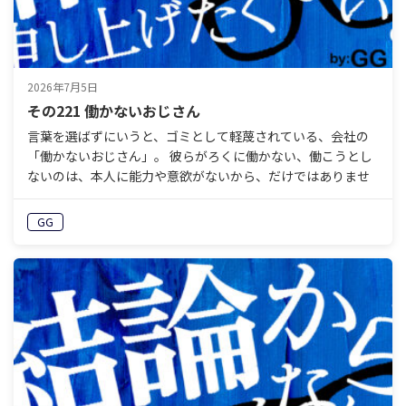
2026年7月5日
その221 働かないおじさん
言葉を選ばずにいうと、ゴミとして軽蔑されている、会社の
「働かないおじさん」。 彼らがろくに働かない、働こうとし
ないのは、本人に能力や意欲がないから、だけではありませ
ん。むしろ組織が原因です。 会社は収益に最適化したシス
テ…
GG