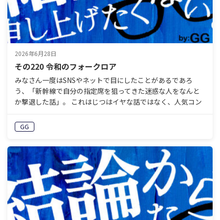
2026年6月28日
その220 令和のフォークロア
みなさん一度はSNSやネットで目にしたことがあるであろ
う、「新幹線で自分の指定席を狙ってきた迷惑な人をなんと
か撃退した話」。 これはじつはイヤな話ではなく、人気コン
テンツです。 迷惑をかけてくる相手には、豊富なバリエー
シ…
GG