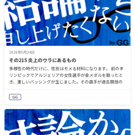
2026年5月24日
その215 炎上のウラにあるもの
多様性の時代だけに、性別はモメる材料になります。 前のオ
リンピックでアルジェリアの女性選手が金メダルを取ったと
き、激しいバッシングが生じました。その選手が過去競技の
性別適正検査で失格とされた過去があったからです。「女性
で…
GG