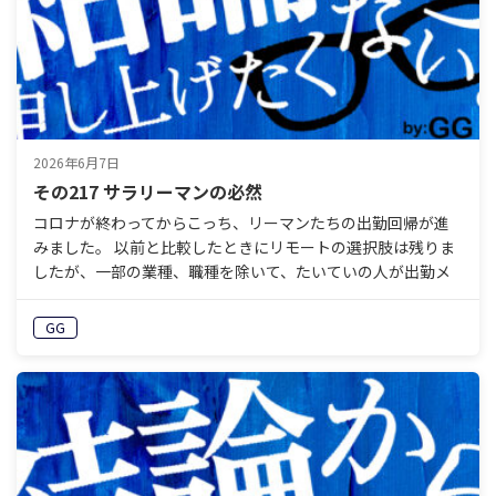
2026年6月7日
その217 サラリーマンの必然
コロナが終わってからこっち、リーマンたちの出勤回帰が進
みました。 以前と比較したときにリモートの選択肢は残りま
したが、一部の業種、職種を除いて、たいていの人が出勤メ
インであることにちがいありません。 とはいえ、私たちは
一…
GG