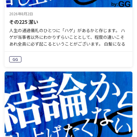
2026年8月2日
その225 潔い
人生の通過儀礼のひとつに「ハゲ」があるかと存じます。 ハ
ゲが当事者以外にわかりずらいこととして、程度の違いこそ
あれ全員に必ず起こるということがございます。 白髪になる
系統だから関係ないということではありません。髪自体の
太…
GG