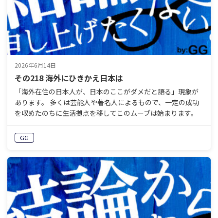
2026年6月14日
その218 海外にひきかえ日本は
「海外在住の日本人が、日本のここがダメだと語る」現象が
あります。 多くは芸能人や著名人によるもので、一定の成功
を収めたのちに生活拠点を移してこのムーブは始まります。
意外なことにこれには長い伝統があり、さかのぼれば明治
期…
GG