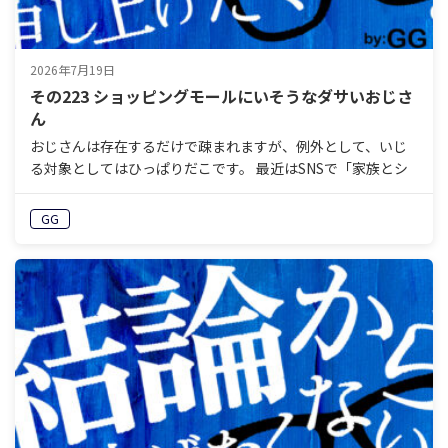
2026年7月19日
その223 ショッピングモールにいそうなダサいおじさ
ん
おじさんは存在するだけで疎まれますが、例外として、いじ
る対象としてはひっぱりだこです。 最近はSNSで「家族とシ
ョッピングモールにいそうなダサいおじさんのAI絵」が出回
りました。 似たようなところで、以前も「パーカーを着…
GG