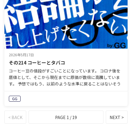
2026年5月17日
その214 コーヒーとタバコ
コーヒー豆の値段がすごいことになっています。 コロナ後を
底値として、そこから現在までに原価が数倍に高騰していま
す。 予想ではもう、以前のような水準に戻ることはないそう
です。値上げは食品の中でも群を抜き、小売価格にも反映
さ…
GG
< BACK
PAGE 1 / 19
NEXT >