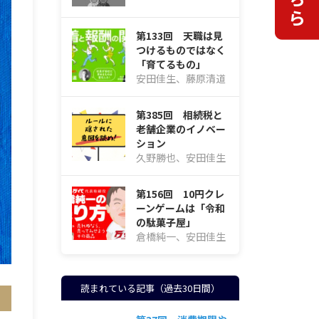
第133回 天職は見
つけるものではなく
「育てるもの」
安田佳生、藤原清道
第385回 相続税と
老舗企業のイノベー
ション
久野勝也、安田佳生
第156回 10円クレ
ーンゲームは「令和
の駄菓子屋」
倉橋純一、安田佳生
読まれている記事（過去30日間）