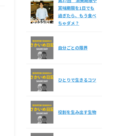
第37回 消費期限や
賞味期限を1日でも
過ぎたら、もう食べ
ちゃダメ？
自分ごとの限界
ひとりで生きるコツ
役割を生み出す生物