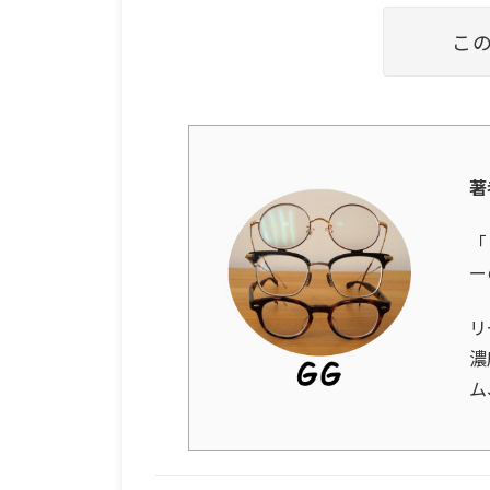
こ
著
「
ー
リ
濃
ム