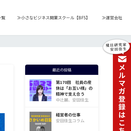
一覧
≫小さなビジネス開業スクール【BFS】
≫運営会社
最近の投稿
第170回 社員の産
休は「お互い様」の
精神で支え合う
中辻麗、安田佳生
経営者の仕事
安田佳生コラム