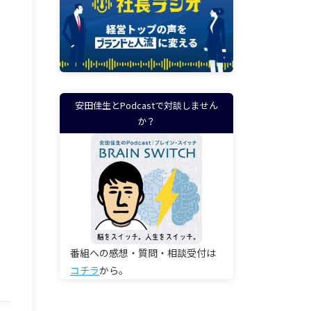
安田佳生とPodcastで対談しません
か？
番組への感想・質問・相談受付は
コチラ
から。