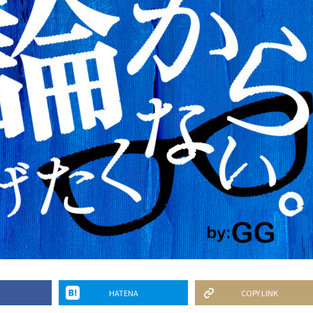
HATENA
COPY LINK