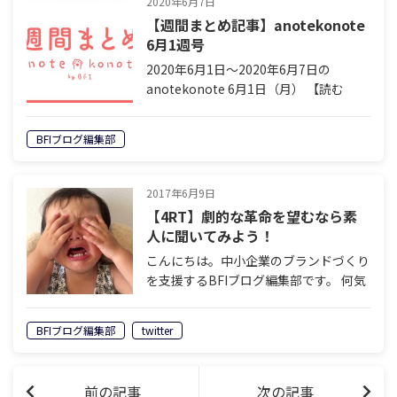
2020年6月7日
【週間まとめ記事】anotekonote
6月1週号
2020年6月1日〜2020年6月7日の
anotekonote 6月1日（月） 【読む
Podcast | ゲリラマーケティング】「ギ
ブした相手を、信じ続けることに疲れま
BFIブログ編集部
した」 安田佳生（著者ページ） ルール
に隠された意図…
2017年6月9日
【4RT】劇的な革命を望むなら素
人に聞いてみよう！
こんにちは。中小企業のブランドづくり
を支援するBFIブログ編集部です。 何気
ない日常生活であっても、周りをよく見
て観察していると、何かと興味深いこと
BFIブログ編集部
twitter
が起きています。 突然ですが、皆さん
に質問です。 「お煎餅…
前の記事
次の記事