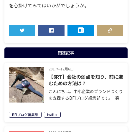
を心掛けてみてはいかがでしょうか。
TWEET
SHARE
HATENA
COPY LINK
関連記事
2017年12月6日
【6RT】会社の弱点を知り、前に進
むための方法は？
こんにちは。中小企業のブランドづくり
を支援するBFIブログ編集部です。 突
然ですが、皆さんは自分の弱点を知って
いますか？ 安田はたびたび「得意なこ
BFIブログ編集部
twitter
とで勝負するといい」といったことをつ
ぶやいていますね。 でも…