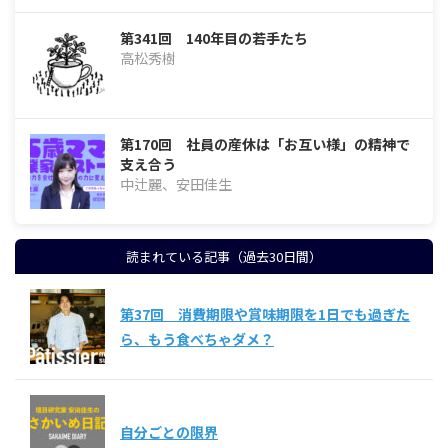
第341回 140年目の若手たち
高松秀樹
第170回 社員の産休は「お互い様」の精神で
支え合う
中辻麗、安田佳生
読まれている記事（過去30日間）
第37回 消費期限や賞味期限を1日でも過ぎた
ら、もう食べちゃダメ？
自分ごとの限界