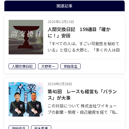
関連記事
2020年12月15日
人間交換日記 159通目「確か
に！」安田
「すべての人は、すごい可能性を秘めて
いる」と信じる大野と、「多くの人は目
的などなくただ存在しているだけ」と断
ずる安田。人間の本質とは何か。人は何
人間交換日記
大野栄一
安田佳生
のために生きているのか。300文字限定
の交換日記による言論バトル。 159通…
2024年1月28日
第41回 レースも経営も「バラン
ス」が大事
この対談について 株式会社ワイキュー
ブの創業・倒産・自己破産を経て「私、
社長ではなくなりました」を著した安田
佳生と、岐阜県美濃加茂エリアで老舗の
安田佳生
鈴木哲馬