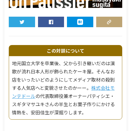
TWEET
SHARE
HATENA
COPY LINK
この対談について
地元国立大学を卒業後、父から引き継いだのは演
歌が流れ日本人形が飾られたケーキ屋。そんなお
店をいったいどのようにしてメディア取材の殺到
する人気店へと変貌させたのかーー。
株式会社モ
ンテドール
の代表取締役兼オーナーパティシエ・
スギタマサユキさんの半生とお菓子作りにかける
情熱を、安田佳生が深掘りします。