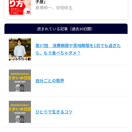
子屋」
倉橋純一、安田佳生
読まれている記事（過去30日間）
第37回 消費期限や賞味期限を1日でも過ぎた
ら、もう食べちゃダメ？
自分ごとの限界
ひとりで生きるコツ