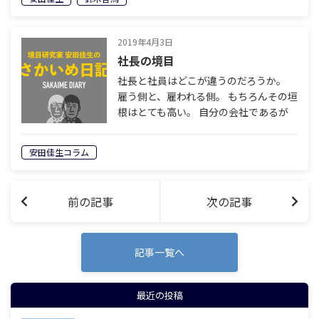
葬祭会社を経営し、60歳で経営から退
くことを決めている鈴木哲馬。「イケイ
ケど…
2019年4月3日
社長の境目
社長と社員はどこが違うのだろうか。
雇う側と、雇われる側。 もちろんその垣
根はとても高い。 自分の会社であるが
ゆえに、主体性も、 責任感も、仕事に
かける情熱も、 社員よりずっと大き
安田佳生コラム
い。 それが社長というものだ。 では能
力…
前の記事
次の記事
記事一覧へ
最近の投稿