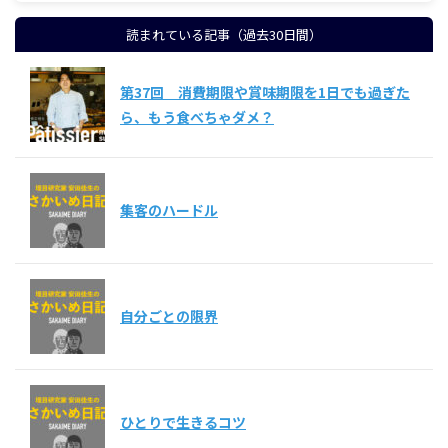
読まれている記事（過去30日間）
第37回 消費期限や賞味期限を1日でも過ぎた
ら、もう食べちゃダメ？
集客のハードル
自分ごとの限界
ひとりで生きるコツ