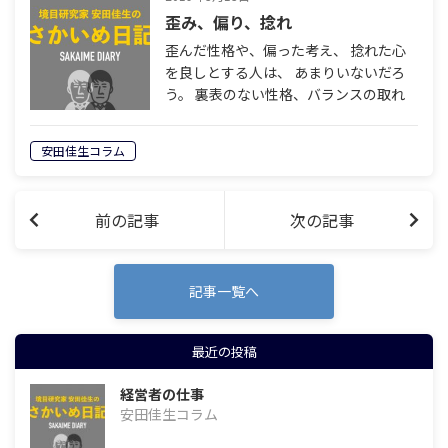
歪み、偏り、捻れ
歪んだ性格や、偏った考え、 捻れた心
を良しとする人は、 あまりいないだろ
う。 裏表のない性格、バランスの取れ
た 思考、真っすぐな心。 そういう人間
であって欲しいと 親は子に願うもの
安田佳生コラム
だ。 だが現実はそんなに単純なもので
はな…
前の記事
次の記事
記事一覧へ
最近の投稿
経営者の仕事
安田佳生コラム