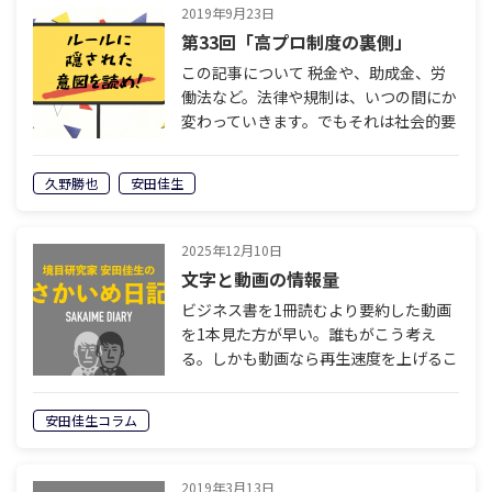
2019年9月23日
第33回「高プロ制度の裏側」
この記事について 税金や、助成金、労
働法など。法律や規制は、いつの間にか
変わっていきます。でもそれは社会的要
請などではないのです。そこには明確な
意図があります。誰が、どのような意図
久野勝也
安田佳生
を持って、ルールを書き換えようとして
いる…
2025年12月10日
文字と動画の情報量
ビジネス書を1冊読むより要約した動画
を1本見た方が早い。誰もがこう考え
る。しかも動画なら再生速度を上げるこ
とが可能だ。慣れている人なら2倍速で
十分要点が理解できる。ほとんどのビジ
安田佳生コラム
ネス書は要点さえ理解すればことが済ん
でしま…
2019年3月13日