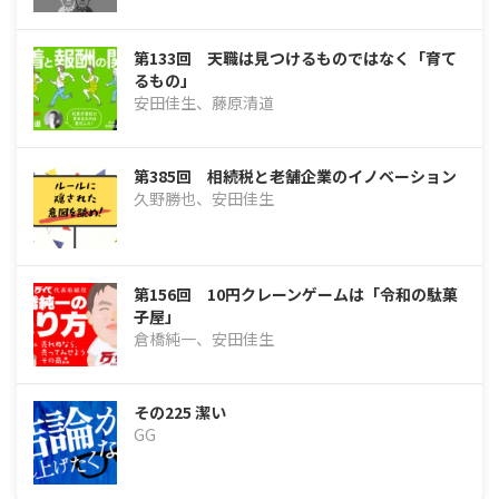
第133回 天職は見つけるものではなく「育て
るもの」
安田佳生、藤原清道
第385回 相続税と老舗企業のイノベーション
久野勝也、安田佳生
第156回 10円クレーンゲームは「令和の駄菓
子屋」
倉橋純一、安田佳生
その225 潔い
GG