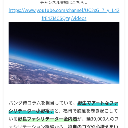
チャンネル登録はこちら↓
https://www.youtube.com/channel/UC2xG_7_y_L42
frE4ZMCSQYg/videos
パンダ侍コラムを担当している、
野生でアートなファ
シリテーター
小野
裕子
と、福岡で旋風を巻き起こして
いる
野良ファシリテーター金内透
が、延30,000人のフ
ァシリテーション経験から、
独自のコツや心構えをい