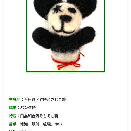
生息地
：世田谷区界隈ときどき旅
職業
：パンダ侍
特技
：白黒和合流そもそも斬
苦手
：常識、規則、喧騒、争い