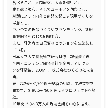
食べること、人間観察、木彫を修行とし、
愛と誠と調和、そしてユーモアを信条とし、
対話によって内発と創発を起こす現場づくりを
得意とし、
中小企業の理念づくりやブランディング、新規
事業開発を通じた組織変容、
また、経営者の自己変容セッションを生業にし
ている。
日本大学大学院藝術学研究科修士課程修了後、
企画・コンテンツ開発会社で企画ディレクショ
ンを経験後、2006年、株式会社つくるひとを創
業。
売上高2億～7,700億円規模の組織、業種業態を
問わず、創業以来780を超えるプロジェクトを経
験。
10年間でのべ3万人の現場会議を中心に据え、