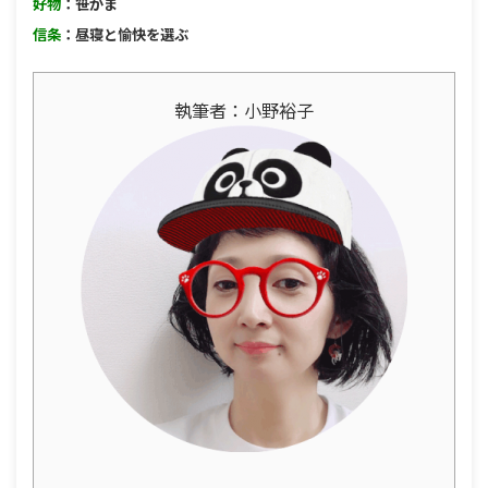
好物
：笹かま
信条
：昼寝と愉快を選ぶ
執筆者：小野裕子