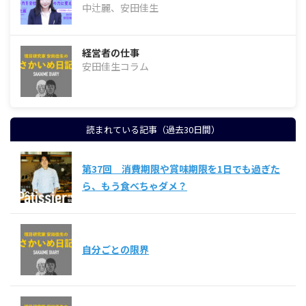
中辻麗、安田佳生
経営者の仕事
安田佳生コラム
読まれている記事（過去30日間）
第37回 消費期限や賞味期限を1日でも過ぎた
ら、もう食べちゃダメ？
自分ごとの限界