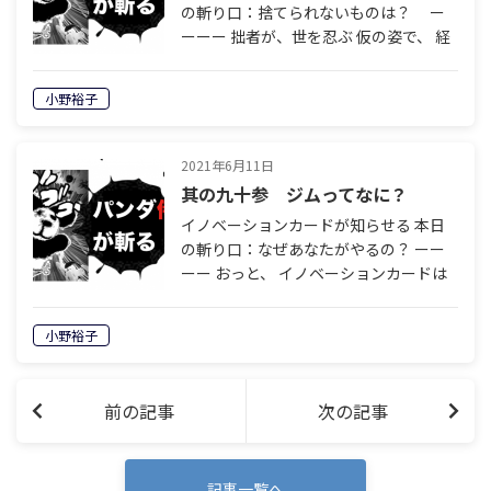
の斬り口：捨てられないものは？ ー
ーーー 拙者が、世を忍ぶ 仮の姿で、 経
営勉強会に 参加したことがあった。 そ
の勉強会に 講師として 呼ばれた先生が
小野裕子
いた。 この先生は、 マーケティ…
2021年6月11日
其の九十参 ジムってなに？
イノベーションカードが知らせる 本日
の斬り口：なぜあなたがやるの？ ーー
ーー おっと、 イノベーションカードは
なぜ、あなたがやるの？ かー。冒頭の
レディの 疑問に応えるかのような カー
小野裕子
ドが出ちゃったな。 イノベーション…
前の記事
次の記事
記事一覧へ