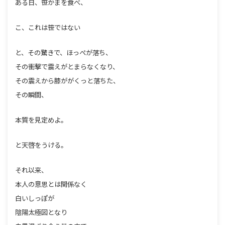
ある日、笹かまを食べ、
こ、これは笹ではない
と、その驚きで、ほっぺが落ち、
その衝撃で震えがとまらなくなり、
その震えから膝ががくっと落ちた、
その瞬間、
本質を見定めよ。
と天啓をうける。
それ以来、
本人の意思とは関係なく
白いしっぽが
陰陽太極図となり