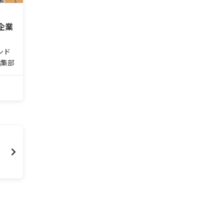
企業
ンド
編集部
デザ
あり
。い
をし
ー…