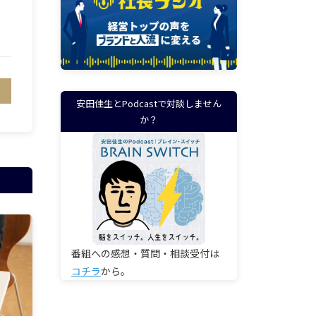
安田佳生とPodcastで対談しません
か？
番組への感想・質問・相談受付は
コチラ
から。