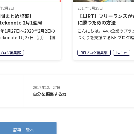
0年2月2日
2017年9月25日
週間まとめ記事】
【11RT】フリーランスが
tekonote 2月1週号
に勝つための方法
0年1月27日〜2020年2月2日の
こんにちは。中小企業のブラ
tekonote 1月27日（月） 【読
づくりを支援するBFIブログ
dcast | ゲリラマーケティン
です。 先日、売れっ子のWeb
「面白いの本質って何です
イナーさんと話をする機会が
Iブログ編集部
BFIブログ編集部
twitter
」 安田佳生（著者ページ） ル
ました。 彼は、フリーランス
に隠された意図を読め！第5…
わゆる個人事業主として仕事
ています。 彼ほどのデザイナ
2017年12月27日
自分を編集する力
記事一覧へ