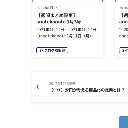
2021年1月17日
202
【週間まとめ記事】
【
anotekonote 1月3号
ano
2021年1月11日〜2021年1月17日
202
のanotekonote 1月11日（月）
ano
【読むPodcast | ゲリラマーケティ
むPo
ング】「なぜ人はマウンティング
グ】
BFIブログ編集部
BF
したがるのでしょう」 安田佳生
か？
（著者ページ） ルールに隠され
ール
た…
2017年12月25日
【9RT】安田が考える商品化の定義とは？