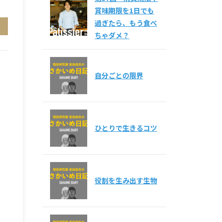
賞味期限を1日でも
過ぎたら、もう食べ
ちゃダメ？
自分ごとの限界
ひとりで生きるコツ
役割を生み出す生物