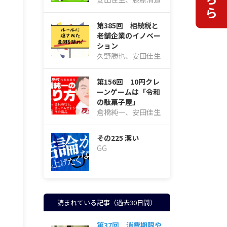
第385回 相続税と
老舗企業のイノベー
ション
久野勝也、安田佳生
第156回 10円クレ
ーンゲームは「令和
の駄菓子屋」
倉橋純一、安田佳生
その225 潔い
GG
読まれている記事（過去30日間）
第37回 消費期限や