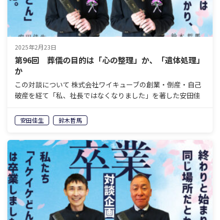
2025年2月23日
第96回 葬儀の目的は「心の整理」か、「遺体処理」
か
この対談について 株式会社ワイキューブの創業・倒産・自己
破産を経て「私、社長ではなくなりました」を著した安田佳
生と、岐阜県美濃加茂エリアで老舗の葬祭会社を経営し、60
歳で経営から退くことを決めている鈴木哲馬。「イケイケ
安田佳生
鈴木哲馬
ど…