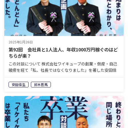
2025年1月26日
第92回 会社員と1人法人、年収1000万円稼ぐのはど
ちらが楽？
この対談について 株式会社ワイキューブの創業・倒産・自己
破産を経て「私、社長ではなくなりました」を著した安田佳
生と、岐阜県美濃加茂エリアで老舗の葬祭会社を経営し、60
歳で経営から退くことを決めている鈴木哲馬。「イケイケ
安田佳生
鈴木哲馬
ど…