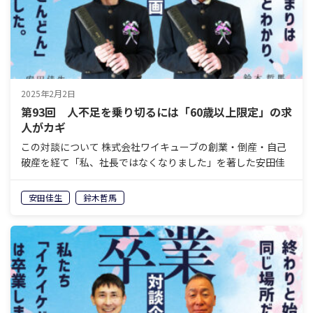
2025年2月2日
第93回 人不足を乗り切るには「60歳以上限定」の求
人がカギ
この対談について 株式会社ワイキューブの創業・倒産・自己
破産を経て「私、社長ではなくなりました」を著した安田佳
生と、岐阜県美濃加茂エリアで老舗の葬祭会社を経営し、60
歳で経営から退くことを決めている鈴木哲馬。「イケイケ
安田佳生
鈴木哲馬
ど…