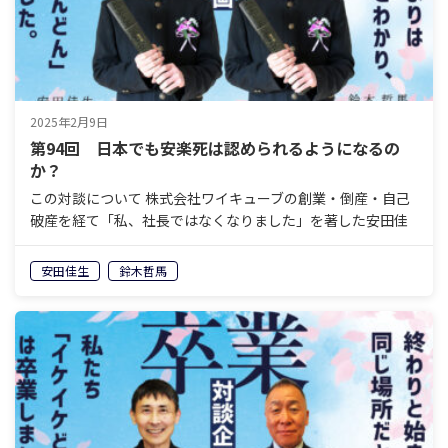
2025年2月9日
第94回 日本でも安楽死は認められるようになるの
か？
この対談について 株式会社ワイキューブの創業・倒産・自己
破産を経て「私、社長ではなくなりました」を著した安田佳
生と、岐阜県美濃加茂エリアで老舗の葬祭会社を経営し、60
歳で経営から退くことを決めている鈴木哲馬。「イケイケ
安田佳生
鈴木哲馬
ど…