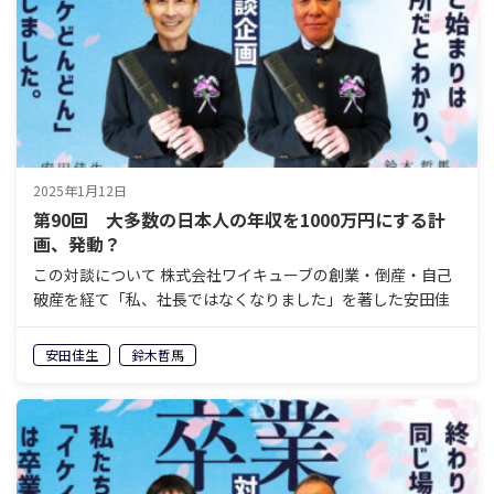
2025年1月12日
第90回 大多数の日本人の年収を1000万円にする計
画、発動？
この対談について 株式会社ワイキューブの創業・倒産・自己
破産を経て「私、社長ではなくなりました」を著した安田佳
生と、岐阜県美濃加茂エリアで老舗の葬祭会社を経営し、60
歳で経営から退くことを決めている鈴木哲馬。「イケイケ
安田佳生
鈴木哲馬
ど…