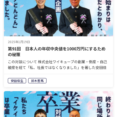
2025年1月19日
第91回 日本人の年収中央値を1000万円にするため
の秘策
この対談について 株式会社ワイキューブの創業・倒産・自己
破産を経て「私、社長ではなくなりました」を著した安田佳
生と、岐阜県美濃加茂エリアで老舗の葬祭会社を経営し、60
歳で経営から退くことを決めている鈴木哲馬。「イケイケ
安田佳生
鈴木哲馬
ど…