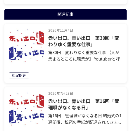
関連記事
2020年11月4日
赤い出口、青い出口 第30回「変
わりゆく重要な仕事」
第30回 変わりゆく重要な仕事 【人が
集まるところに職業が】 Youtuberと呼
ばれる職業が、憧れの職業となって数年
経ちました。 ２年ほど前、私の息子が
松尾聡史
卒園式で「将来はユーチューバーになり
たい」 と言ったときは、親御さ…
2020年7月29日
赤い出口、青い出口 第16回「管
理職がなくなる日」
第16回 管理職がなくなる日 結婚式の1
週間後、私宛の手紙が配達されてきまし
た。（15年以上前です） 年齢は10歳ほ