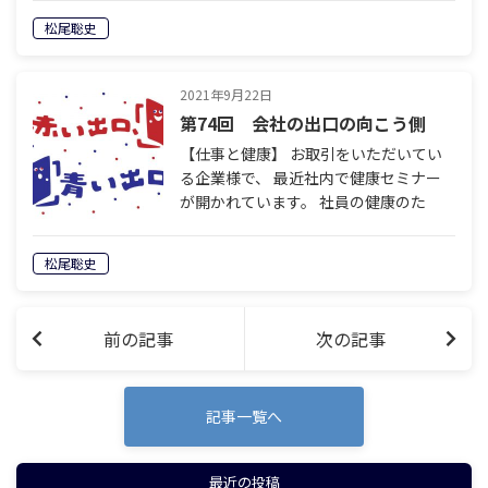
ど上、大学時代のサークルOBとして頻
松尾聡史
繁に顔を出してくださり、とても面白い
先輩でした。私は勝手に懐き、バス…
2021年9月22日
第74回 会社の出口の向こう側
【仕事と健康】 お取引をいただいてい
る企業様で、 最近社内で健康セミナー
が開かれています。 社員の健康のた
め、福利厚生の一環で、 食事の管理を
メインに、 健康を考え直す取り組みで
松尾聡史
す。 私は、なんと素晴らしいことかと
感心し…
前の記事
次の記事
記事一覧へ
最近の投稿