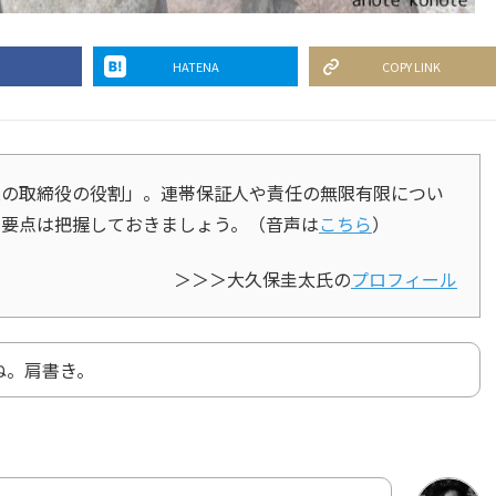
HATENA
COPY LINK
業の取締役の役割」。連帯保証人や責任の無限有限につい
の要点は把握しておきましょう。（音声は
こちら
）
＞＞＞大久保圭太氏の
プロフィール
ね。肩書き。