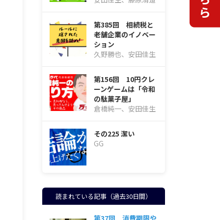
第385回 相続税と
老舗企業のイノベー
ション
久野勝也、安田佳生
第156回 10円クレ
ーンゲームは「令和
の駄菓子屋」
倉橋純一、安田佳生
その225 潔い
GG
読まれている記事（過去30日間）
第37回 消費期限や