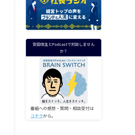
安田佳生とPodcastで対談しません
か？
番組への感想・質問・相談受付は
コチラ
から。