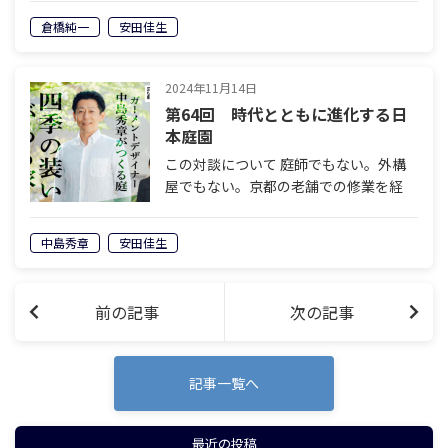
売事業『農家さんの味方』、オークショ
倉橋純一
安田佳生
ン事業『杜の都オークション』など、
次々に新しいビジネスを考え出す倉橋さ
んの…
2024年11月14日
第64回 時代とともに進化する日
本庭園
この対談について 庭師でもない。外構
屋でもない。京都の老舗での修業を経
て、現在は「家に着せる衣服の仕立屋さ
ん（ガーメントデザイナー）」として活
中島秀章
安田佳生
動する中島さん。そんな中島さんに「造
園とガーメントの違い」「劣化する庭と
成長す…
前の記事
次の記事
記事一覧へ
最近の投稿