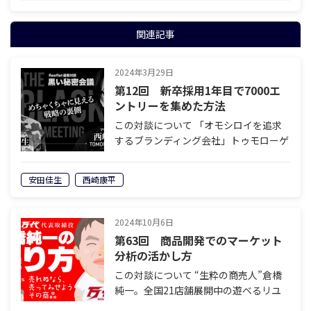
関連記事
2024年3月29日
第12回 新卒採用1年目で7000エ
ントリーを集めた方法
この対談について 「オモシロイを追求
するブランディング会社」トゥモローゲ
ート株式会社代表の西崎康平と、株式会
社ワイキューブの代表として一世を風靡
安田佳生
西崎康平
し、現在は株式会社ブランドファーマー
ズ・インク(BFI)代表および境目研究
家…
2024年10月6日
第63回 商品開発でのマーケット
分析の活かし方
この対談について “生粋の商売人”倉橋
純一。全国21店舗展開中の遊べるリユ
ースショップ『万代』を始め、農機具販