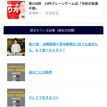
第156回 10円クレーンゲームは「令和の駄菓
子屋」
倉橋純一、安田佳生
読まれている記事（過去30日間）
第37回 消費期限や賞味期限を1日でも過ぎた
ら、もう食べちゃダメ？
自分ごとの限界
ひとりで生きるコツ