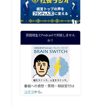
安田佳生とPodcastで対談しません
か？
番組への感想・質問・相談受付は
コチラ
から。