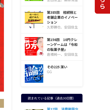
第385回 相続税と
老舗企業のイノベー
ション
久野勝也、安田佳生
第156回 10円クレ
ーンゲームは「令和
の駄菓子屋」
倉橋純一、安田佳生
その225 潔い
GG
読まれている記事（過去30日間）
第37回 消費期限や