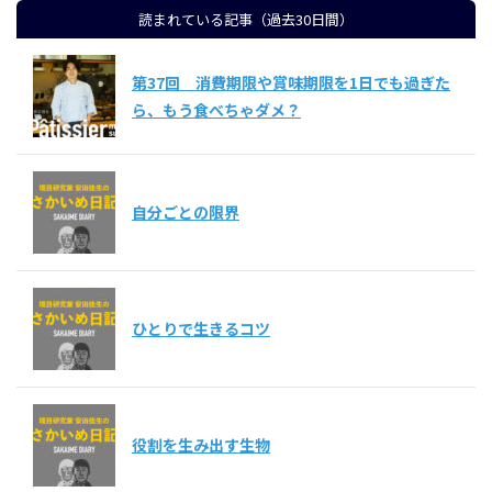
読まれている記事（過去30日間）
第37回 消費期限や賞味期限を1日でも過ぎた
ら、もう食べちゃダメ？
自分ごとの限界
ひとりで生きるコツ
役割を生み出す生物