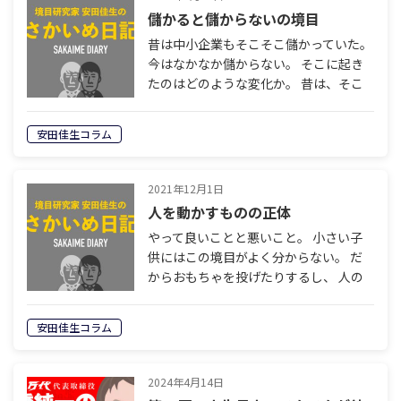
儲かると儲からないの境目
昔は中小企業もそこそこ儲かっていた。
今はなかなか儲からない。 そこに起き
たのはどのような変化か。 昔は、そこ
そこ儲かる仕事が回ってきた。 採用に
お金をかけなくてもそこそこ人が集まっ
安田佳生コラム
た。 休みが少なく給料はそこそこで
も、…
2021年12月1日
人を動かすものの正体
やって良いことと悪いこと。 小さい子
供にはこの境目がよく分からない。 だ
からおもちゃを投げたりするし、 人の
顔を叩いたりもする。 何をよしとして
何を悪いとするのか。 親はこれを教え
安田佳生コラム
なくてはならない。 だがその定義は人
によ…
2024年4月14日