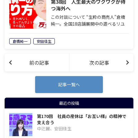
第38回 人生最大のワクワクが待
つ海外へ
この対談について “生粋の商売人”倉橋
純一。全国18店舗展開中の遊べるリユ
ースショップ『万代』を始め、農機具販
売事業『農家さんの味方』、オークショ
倉橋純一
安田佳生
ン事業『杜の都オークション』など、
次々に新しいビジネスを考え出す倉橋さ
んの…
前の記事
次の記事
記事一覧へ
最近の投稿
第170回 社員の産休は「お互い様」の精神で
支え合う
中辻麗、安田佳生