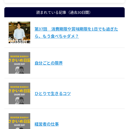
読まれている記事（過去30日間）
第37回 消費期限や賞味期限を1日でも過ぎた
ら、もう食べちゃダメ？
自分ごとの限界
ひとりで生きるコツ
経営者の仕事