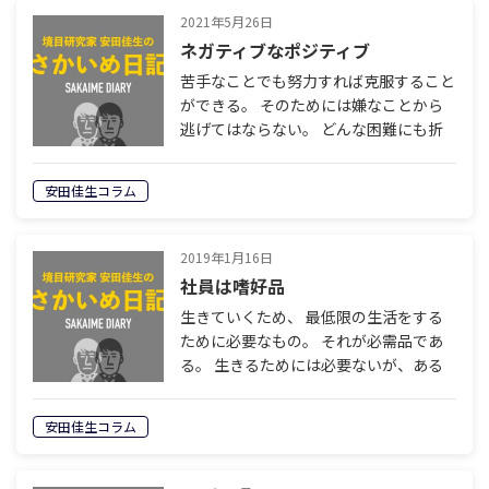
2021年5月26日
ネガティブなポジティブ
苦手なことでも努力すれば克服すること
ができる。 そのためには嫌なことから
逃げてはならない。 どんな困難にも折
れない忍耐力を身につけよう。 君には
それができる。 私にはそれができる。
安田佳生コラム
そう鼓舞していろんな課題や難題に取り
組…
2019年1月16日
社員は嗜好品
生きていくため、 最低限の生活をする
ために必要なもの。 それが必需品であ
る。 生きるためには必要ないが、ある
と楽しい。 だからちょっと無理しても
買いたい、持っていたい。 それが嗜好
安田佳生コラム
品である。 嗜好品は一般的には贅沢品
とい…