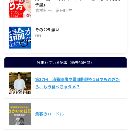
子屋」
倉橋純一、安田佳生
その225 潔い
GG
読まれている記事（過去30日間）
第37回 消費期限や賞味期限を1日でも過ぎた
ら、もう食べちゃダメ？
集客のハードル