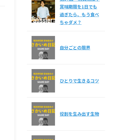
賞味期限を1日でも
過ぎたら、もう食べ
ちゃダメ？
自分ごとの限界
ひとりで生きるコツ
役割を生み出す生物