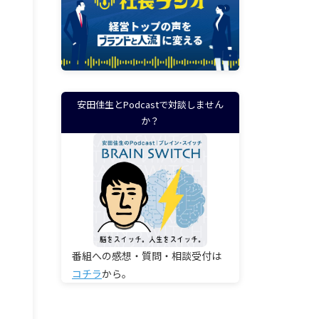
安田佳生とPodcastで対談しません
か？
番組への感想・質問・相談受付は
コチラ
から。