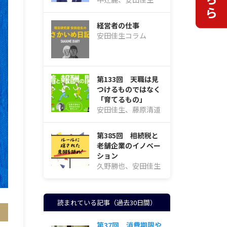
経営者の仕事
安田佳生コラム
第133回 天職は見
つけるものではなく
「育てるもの」
安田佳生、藤原清道
第385回 相続税と
老舗企業のイノベー
ション
久野勝也、安田佳生
読まれている記事（過去30日間）
第37回 消費期限や