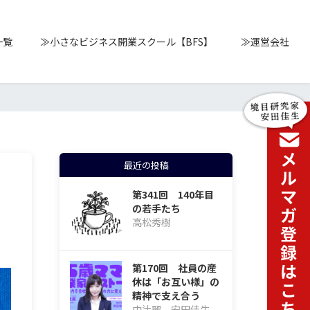
一覧
≫小さなビジネス開業スクール【BFS】
≫運営会社
最近の投稿
第341回 140年目
の若手たち
高松秀樹
第170回 社員の産
休は「お互い様」の
精神で支え合う
中辻麗、安田佳生