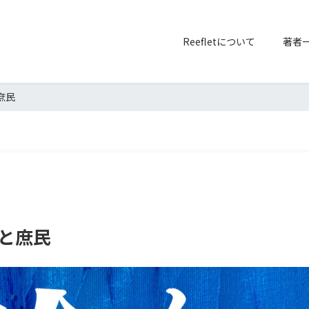
Reefletについて
著者
庶民
ーと庶民