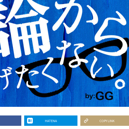
HATENA
COPY LINK