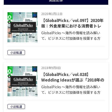
関連記事
2020年1月11日
【GlobalPicks／vol.097】2020年
版：外食産業における消費者トレ
ンド
GlobalPicks 〜海外の情報を読み解い
て、ビジネスに付加価値を投薬する方
法〜 著者：小出 紘道 brand watchとい
うサイトで見つけた「外食産業のトレン
小出紘道
ド」について紹介しています。 今回の
記事はこれ ↓ 2…
2018年9月8日
【GlobalPicks／vol.028】
Wedding Ideasが選ぶ「2018年の
結婚市場についておさえておくべ
GlobalPicks 〜海外の情報を読み解い
き40のポイント」を紐解いてみる
て、ビジネスに付加価値を投薬する方
（第5回）
法〜 著者：小出 紘道 Wedding Ideasが
選ぶ「2018年の結婚市場についておさ
小出紘道
えておくべき40のポイント」を紐解いて