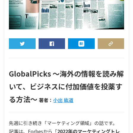
TWEET
SHARE
HATENA
COPY LINK
GlobalPicks 〜海外の情報を読み解
いて、ビジネスに付加価値を投薬す
る方法〜
著者：
小出 紘道
先週に引き続き「マーケティング領域」の話です。
記事は、Forbesから「
2022年のマーケティングトレ