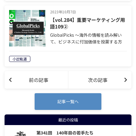
みる（第5回…
2023年10月7日
【vol.284】重要マーケティング用
語109②
GlobalPicks 〜海外の情報を読み解い
て、ビジネスに付加価値を投薬する方
法〜 著者：小出 紘道 先週に続き、2023
年の「重要マーケティング用語109」と
小出紘道
いうリストの中から「いつか役にたつか
も」というものをピック…
前の記事
次の記事
記事一覧へ
最近の投稿
第341回 140年目の若手たち