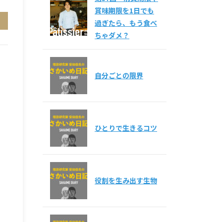
賞味期限を1日でも
過ぎたら、もう食べ
ちゃダメ？
自分ごとの限界
ひとりで生きるコツ
役割を生み出す生物