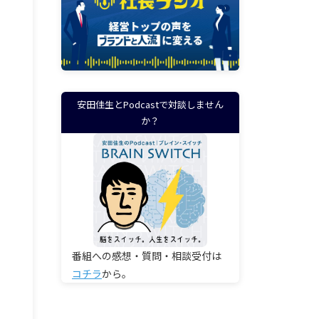
安田佳生とPodcastで対談しません
か？
番組への感想・質問・相談受付は
コチラ
から。