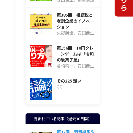
第385回 相続税と
老舗企業のイノベー
ション
久野勝也、安田佳生
第156回 10円クレ
ーンゲームは「令和
の駄菓子屋」
倉橋純一、安田佳生
その225 潔い
GG
読まれている記事（過去30日間）
第37回 消費期限や