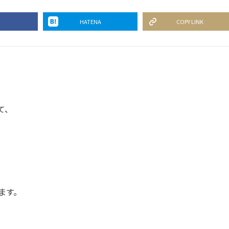
HATENA
COPY LINK
て、
、
ます。