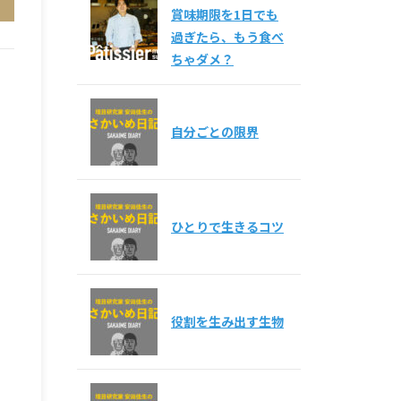
賞味期限を1日でも
過ぎたら、もう食べ
ちゃダメ？
自分ごとの限界
ひとりで生きるコツ
役割を生み出す生物