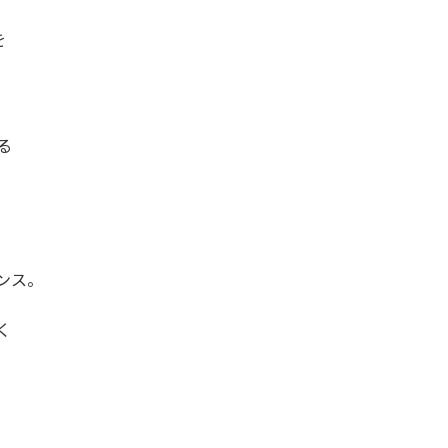
を
る
ンス。
く