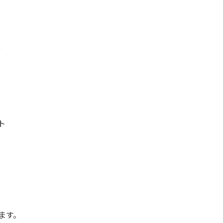
、
ト
ます。