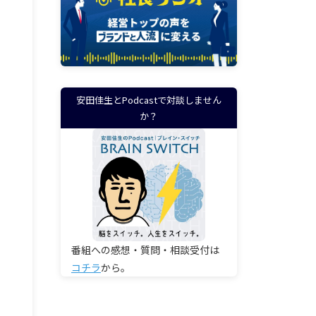
安田佳生とPodcastで対談しません
か？
番組への感想・質問・相談受付は
コチラ
から。