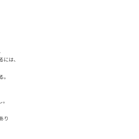
、
るには、
る。
し。
あり