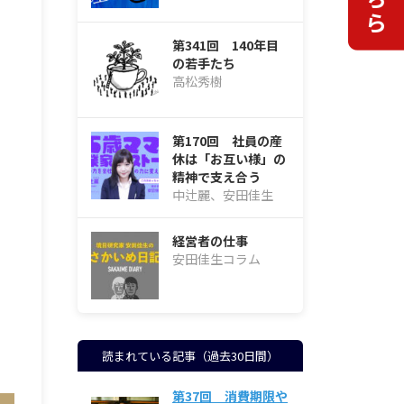
第341回 140年目
の若手たち
高松秀樹
第170回 社員の産
休は「お互い様」の
精神で支え合う
中辻麗、安田佳生
経営者の仕事
安田佳生コラム
読まれている記事（過去30日間）
第37回 消費期限や