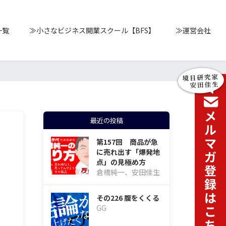
一覧
≫小さなビジネス開業スクール【BFS】
≫運営会社
最近の投稿
第157回 商品が急
に売れ出す「爆発地
点」の見極め方
倉橋純一、安田佳生
その226 腹をくくる
GG