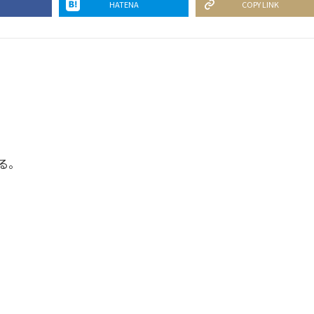
HATENA
COPY LINK
る。