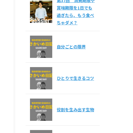
第37回 消費期限や
賞味期限を1日でも
過ぎたら、もう食べ
ちゃダメ？
自分ごとの限界
ひとりで生きるコツ
役割を生み出す生物