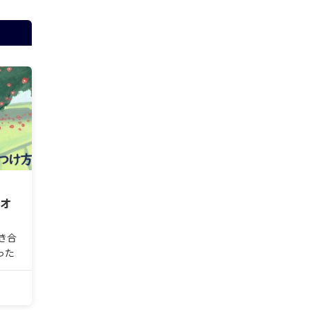
フオ
き合
った
今日
に発
ック