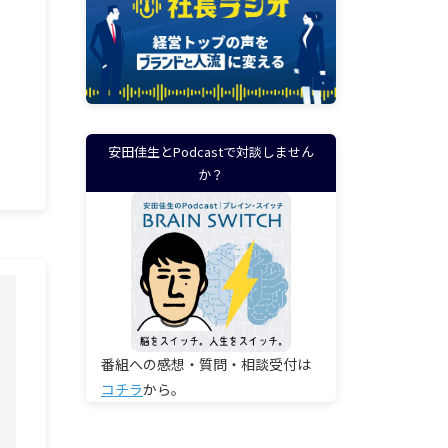
安田佳生とPodcastで対談しません
か？
番組への感想・質問・相談受付は
コチラ
から。