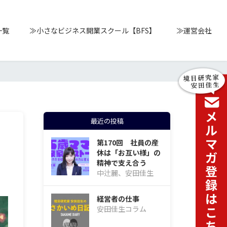
一覧
≫小さなビジネス開業スクール【BFS】
≫運営会社
最近の投稿
第170回 社員の産
休は「お互い様」の
精神で支え合う
中辻麗、安田佳生
経営者の仕事
安田佳生コラム