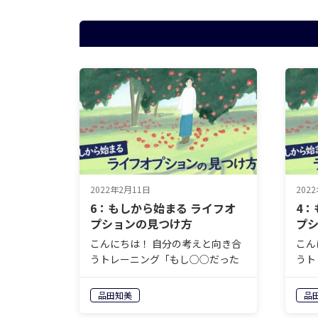
2022年2月11日
202
6：もしから始まる ライフオ
4：
プションの見つけ方
プ
こんにちは！ 自分の考えと向き合
こん
うトレーニング「もし○○だった
うト
らどうしますか？」について今日
らど
も行っていきましょう。 誰かに発
も行
品田知美
品
表する必要もないので、リラック
表す