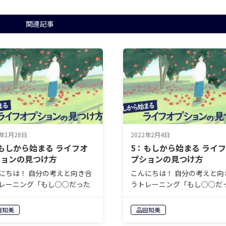
関連記事
2年1月28日
2022年2月4日
もしから始まる ライフオ
5：もしから始まる ライ
ションの見つけ方
プションの見つけ方
にちは！ 自分の考えと向き合
こんにちは！ 自分の考えと向
レーニング「もし○○だった
うトレーニング「もし○○だ
うしますか？」について今日
らどうしますか？」について
っていきましょう。 誰かに発
も行っていきましょう。 誰か
田知美
品田知美
る必要もないので、リラック
表する必要もないので、リラ