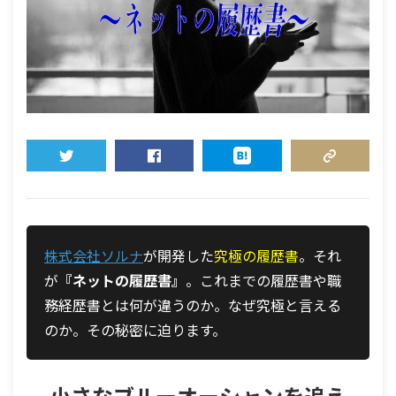
TWEET
SHARE
HATENA
COPY LINK
株式会社ソルナ
が開発した
究極の履歴書
。それ
が
『
ネットの履歴書』
。
これまでの履歴書や職
務経歴書とは何が違うのか。
なぜ究極と言える
のか。その秘密に迫ります。
小さなブルーオーシャンを追え