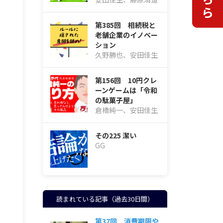
第385回 相続税と
老舗企業のイノベー
ション
久野勝也、安田佳生
第156回 10円クレ
ーンゲームは「令和
の駄菓子屋」
倉橋純一、安田佳生
その225 潔い
GG
読まれている記事（過去30日間）
第37回 消費期限や