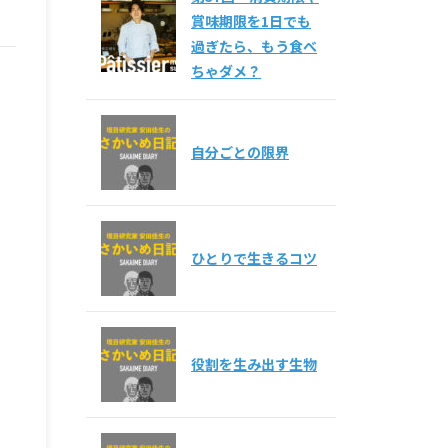
賞味期限を1日でも
過ぎたら、もう食べ
ちゃダメ？
自分ごとの限界
ひとりで生きるコツ
役割を生み出す生物