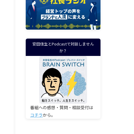
安田佳生とPodcastで対談しません
か？
番組への感想・質問・相談受付は
コチラ
から。