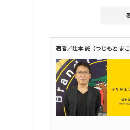
著者／辻本 誠（つじもと ま