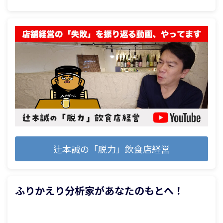
TWEET
SHARE
HATENA
COPY LINK
辻本誠の「脱力」飲食店経営
ふりかえり分析家があなたのもとへ！