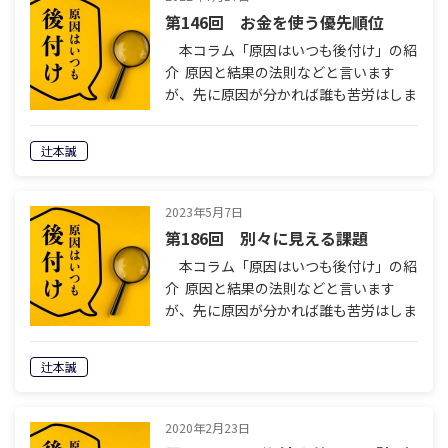
第146回 お金を使う優先順位
本コラム「原因はいつも後付け」の紹
介 原因と結果の法則などと言います
が、先に原因が分かれば誰も苦労はしま
せん。人生も商売もまずやってみて、結
果が出たら振り返って、原因を分析しな
辻本誠
がら一歩ずつ前進する。それ以外に方法
はな…
2023年5月7日
第186回 別々に見える課題
本コラム「原因はいつも後付け」の紹
介 原因と結果の法則などと言います
が、先に原因が分かれば誰も苦労はしま
せん。人生も商売もまずやってみて、結
果が出たら振り返って、原因を分析しな
辻本誠
がら一歩ずつ前進する。それ以外に方法
はな…
2020年2月23日