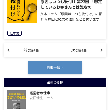
原因はいつも後付け 第23回 「想定
しているお客さんとは誰なの
か？」
// 本コラム「原因はいつも後付け」の紹
介 // 原因と結果の法則などと言います
が、先に原因が分かれば誰も苦労はしま
せん。人生も商売もまずやってみて、結
辻本誠
果が出たら振り返って、原因を分析しな
がら一歩ずつ前進する。それ以外に…
前の記事
次の記事
記事一覧へ
最近の投稿
経営者の仕事
安田佳生コラム