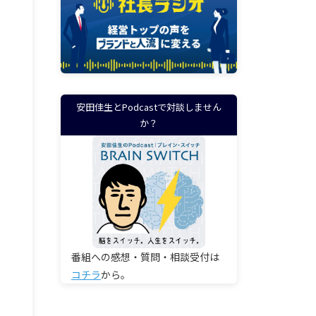
安田佳生とPodcastで対談しません
か？
番組への感想・質問・相談受付は
コチラ
から。