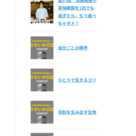
第37回 消費期限や
賞味期限を1日でも
過ぎたら、もう食べ
ちゃダメ？
自分ごとの限界
ひとりで生きるコツ
役割を生み出す生物