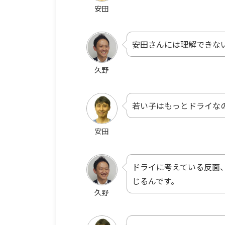
安田
安田さんには理解できな
久野
若い子はもっとドライな
安田
ドライに考えている反面
じるんです。
久野