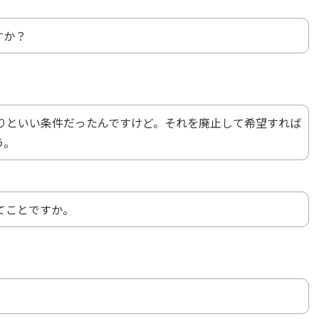
すか？
わりといい条件だったんですけど。それを廃止して希望すれば
う。
てことですか。
。