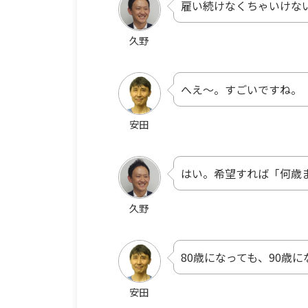
雇い続けなくちゃいけな
久野
へえ〜。すごいですね。
安田
はい。希望すれば「何歳
久野
80歳になっても、90歳
安田