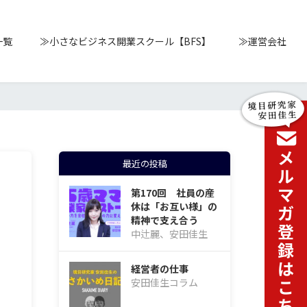
一覧
≫小さなビジネス開業スクール【BFS】
≫運営会社
最近の投稿
第170回 社員の産
休は「お互い様」の
精神で支え合う
中辻麗、安田佳生
経営者の仕事
安田佳生コラム