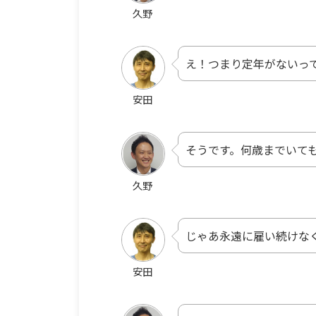
久野
え！つまり定年がないっ
安田
そうです。何歳までいて
久野
じゃあ永遠に雇い続けな
安田