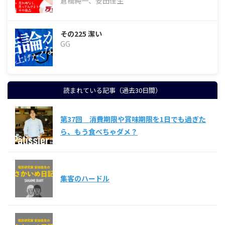
倉橋純一、安田佳生
その225 潔い
GG
読まれている記事（過去30日間）
第37回 消費期限や賞味期限を1日でも過ぎた
ら、もう食べちゃダメ？
集客のハードル