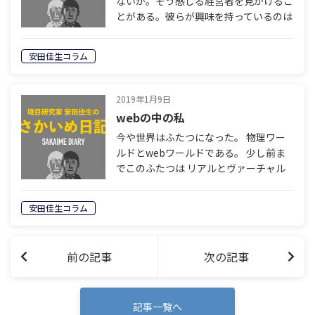
ないか。そう感じる経営者を見かけるこ
とがある。彼らが興味を持っているのは
売上と利益だけ。売上や利益を生み出す
には人が必要なので採用や定着のことは
安田佳生コラム
考える。しかし人間そのものには興味が
ない…
2019年1月9日
webの中の私
今や世界はふたつになった。 物理ワー
ルドとwebワールドである。 少し前ま
でこのふたつは リアルとヴァーチャル
という関係であった。 現実と幻想。
webの中で起こっていることは 映画やド
安田佳生コラム
ラマで起こっていることと大差ない。…
前の記事
次の記事
記事一覧へ