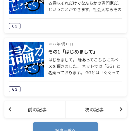
る意味それだけでなんらかの専門家だ、
ということができます。社会人ならその
仕事の世界の、学生なら専修分野の、仮
に社会活動をしていない人だとしても消
GG
費者としては専門的活動をしている可能
性が…
2022年2月13日
その1「はじめまして」
はじめまして。 縁あってこちらにスペー
スを頂きました。 ネットでは「GG」と
名乗っております。 GGとは「ぐぐって
も名前が出てこない、普通の人」の略で
ございます。 そこいらでサラリーマン
GG
をやっております。 まあ、 そこい…
前の記事
次の記事
記事一覧へ