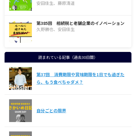
安田佳生、藤原清道
第385回 相続税と老舗企業のイノベーション
久野勝也、安田佳生
読まれている記事（過去30日間）
第37回 消費期限や賞味期限を1日でも過ぎた
ら、もう食べちゃダメ？
自分ごとの限界