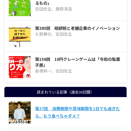
るもの」
安田佳生、藤原清道
第385回 相続税と老舗企業のイノベーション
久野勝也、安田佳生
第156回 10円クレーンゲームは「令和の駄菓
子屋」
倉橋純一、安田佳生
読まれている記事（過去30日間）
第37回 消費期限や賞味期限を1日でも過ぎた
ら、もう食べちゃダメ？