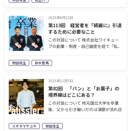
「mahaloco（マハロコ）」には、岩上
さんしか実現できない＜ココロオドル…
2025年6月22日
第113回 経営者を「綺麗に」引退
するために必要なこと
この対談について 株式会社ワイキュー
ブの創業・倒産・自己破産を経て「私、
社長ではなくなりました」を著した安田
佳生と、岐阜県美濃加茂エリアで老舗の
安田佳生
鈴木哲馬
葬祭会社を経営し、60歳で経営から退
くことを決めている鈴木哲馬。「イケイ
ケど…
2025年11月5日
第82回 「パン」と「お菓子」の
境界線はどこにある？
この対談について 地元国立大学を卒業
後、父から引き継いだのは演歌が流れ日
本人形が飾られたケーキ屋。そんなお店
をいったいどのようにしてメディア取材
スギタマサユキ
安田佳生
の殺到する人気店へと変貌させたのかー