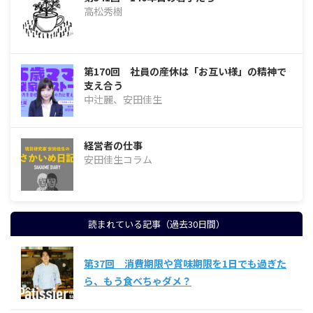
高松秀樹
第170回 社員の産休は「お互い様」の精神で
支え合う
中辻麗、安田佳生
経営者の仕事
安田佳生コラム
読まれている記事（過去30日間）
第37回 消費期限や賞味期限を1日でも過ぎた
ら、もう食べちゃダメ？