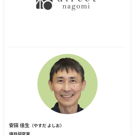
安田 佳生
（やすだ よしお）
境目研究家