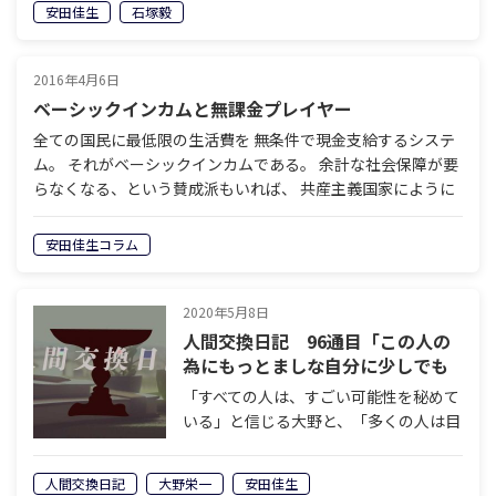
安田佳生
石塚毅
か。今後、採用ビジネスはどのように変
化していくのか。採用を離れた人間だ
け…
2016年4月6日
ベーシックインカムと無課金プレイヤー
全ての国民に最低限の生活費を 無条件で現金支給するシステ
ム。 それがベーシックインカムである。 余計な社会保障が要
らなくなる、という賛成派もいれば、 共産主義国家にように
誰も働かなくなる、という反対派もいる。 働き者の日…
安田佳生コラム
2020年5月8日
人間交換日記 96通目「この人の
為にもっとましな自分に少しでも
なりたい。｣大野
「すべての人は、すごい可能性を秘めて
いる」と信じる大野と、「多くの人は目
的などなくただ存在しているだけ」と断
ずる安田。人間の本質とは何か。人は何
人間交換日記
大野栄一
安田佳生
のために生きているのか。300文字限定