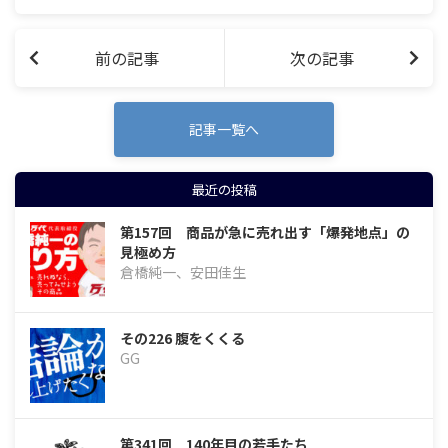
の交換日記による言論バトル。 96通
目…
前の記事
次の記事
記事一覧へ
最近の投稿
第157回 商品が急に売れ出す「爆発地点」の
見極め方
倉橋純一、安田佳生
その226 腹をくくる
GG
第341回 140年目の若手たち