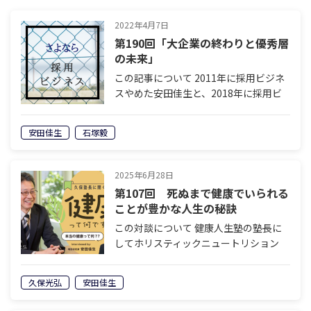
2022年4月7日
第190回「大企業の終わりと優秀層
の未来」
この記事について 2011年に採用ビジネ
スやめた安田佳生と、2018年に採用ビ
ジネスをやめた石塚毅による対談。なぜ
二人は採用ビジネスにサヨナラしたの
安田佳生
石塚毅
か。今後、採用ビジネスはどのように変
化していくのか。採用を離れた人間だ
け…
2025年6月28日
第107回 死ぬまで健康でいられる
ことが豊かな人生の秘訣
この対談について 健康人生塾の塾長に
してホリスティックニュートリション
（総括的栄養学）研究家の久保さんと、
「健康とは何か」を深堀りしていく対談
久保光弘
安田佳生
企画。「健康と不健康は何が違うのか」
「人間は不健康では幸せになれないの