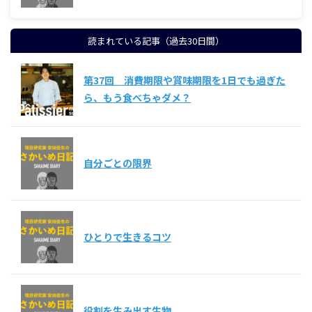
読まれている記事（過去30日間）
第37回 消費期限や賞味期限を1日でも過ぎた
ら、もう食べちゃダメ？
自分ごとの限界
ひとりで生きるコツ
役割を生み出す生物