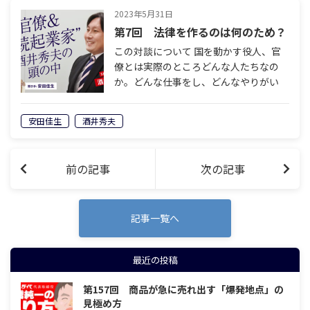
か」など…
2023年5月31日
第7回 法律を作るのは何のため？
この対談について 国を動かす役人、官
僚とは実際のところどんな人たちなの
か。どんな仕事をし、どんなやりがい
を、どんな辛さを感じるのか。そして、
そんな特別な立場を捨て連続起業家とな
安田佳生
酒井秀夫
った理由とは？実は長年の安田佳生ファ
ンだった…
前の記事
次の記事
記事一覧へ
最近の投稿
第157回 商品が急に売れ出す「爆発地点」の
見極め方