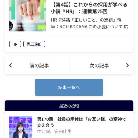
【第4話】これからの採用が学べる
小説『HR』：連載第25回
（SCENE: 037〜038）
HR 第4話『正しいこと、の連鎖』執
筆：ROU KODAMA この小説について 広
告業界のHR畑（求人事業）で勤務する
若き営業マン村本。自分を「やり手」と
HR
児玉達郎
信じて疑わない彼の葛藤と成長を描く連
載小説です。突然言い渡される…
前の記事
次の記事
記事一覧へ
最近の投稿
第170回 社員の産休は「お互い様」の精神で
支え合う
中辻麗、安田佳生