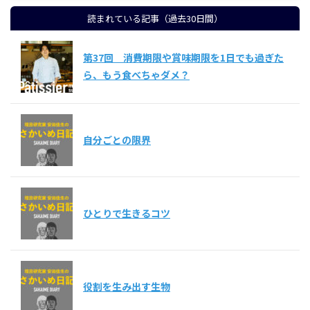
読まれている記事（過去30日間）
第37回 消費期限や賞味期限を1日でも過ぎた
ら、もう食べちゃダメ？
自分ごとの限界
ひとりで生きるコツ
役割を生み出す生物