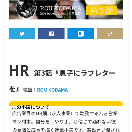
TWEET
SHARE
HATENA
COPY LINK
HR
第3話『息子にラブレター
を』
執筆：
ROU KODAMA
この小説について
広告業界のHR畑（求人事業）で勤務する若き営業
マン村本。自分を「やり手」と信じて疑わない彼
の葛藤と成長を描く連載小説です。突然言い渡され