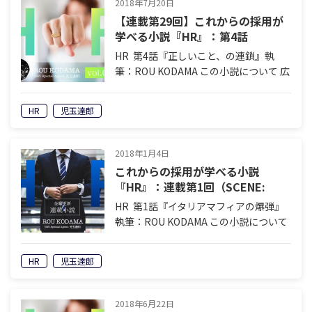
2018年7月20日
【連載第29回】これからの採用が
学べる小説『HR』：第4話
（SCENE: 043）
HR 第4話『正しいこと、の連鎖』執
筆：ROU KODAMA この小説について 広
告業界のHR畑（求人事業）で勤務する
若き営業マン村本。自分を「やり手」と
HR
児玉達郎
信じて疑わない彼の葛藤と成長を描く連
載小説です。突然言い渡される…
2018年1月4日
これからの採用が学べる小説
『HR』：連載第1回（SCENE:
001〜002）【第1話】
HR 第1話『イタリアマフィアの爆弾』
執筆：ROU KODAMA この小説について
広告業界のHR畑（求人事業）で勤務す
る若き営業マン村本。自分を「やり手」
HR
児玉達郎
と信じて疑わない彼の葛藤と成長を描く
連載小説です。突然言い渡さ…
2018年6月22日