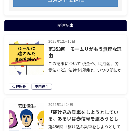
関連記事
2025年12月15日
第353回 モームリがもう無理な理
由
この記事について 税金や、助成金、労
働法など。法律や規制は、いつの間にか
変わっていきます。でもそれは社会的要
請などではないのです。そこには明確な
久野勝也
安田佳生
意図があります。誰が、どのような意図
を持って、ルールを書き換えようとして
いる…
2022年1月24日
「駆け込み乗車をしようとしてい
る、あるいは赤信号を渡ろうとし
ているそこのあなたへ」【読む
第486回「駆け込み乗車をしようとして