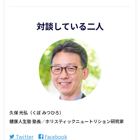
対談している二人
久保 光弘（くぼ みつひろ）
健康人生塾 塾長／ホリスティックニュートリション研究家
Twitter
Facebook