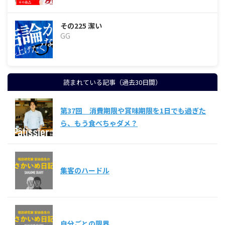
その225 潔い
GG
読まれている記事（過去30日間）
第37回 消費期限や賞味期限を1日でも過ぎた
ら、もう食べちゃダメ？
集客のハードル
自分ごとの限界