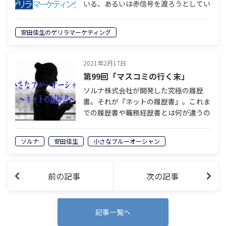
Podcast | ゲリラマーケティング】
いる、あるいは赤信号を渡ろうとしてい
るそこのあなたへ」 そんなことより、
もっと大事なことがあります。 栃尾 こ
安田佳生のゲリラマーケティング
んにちは。安田佳生のゲリラマーケティ
ング。ナビゲーターの栃尾江美です。 …
2021年2月17日
第99回「マスコミの行く末」
ソルナ株式会社が開発した究極の履歴
書。それが『ネットの履歴書』。これま
での履歴書や職務経歴書とは何が違うの
か。なぜ究極と言えるのか。その秘密に
迫ります。 小さなブルーオーシャンを
ソルナ
安田佳生
小さなブルーオーシャン
追え 〜ネットの履歴書〜 第99回『マス
コ…
前の記事
次の記事
記事一覧へ