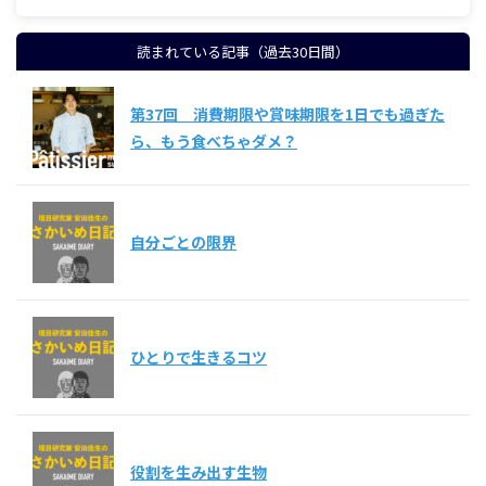
読まれている記事（過去30日間）
第37回 消費期限や賞味期限を1日でも過ぎた
ら、もう食べちゃダメ？
自分ごとの限界
ひとりで生きるコツ
役割を生み出す生物