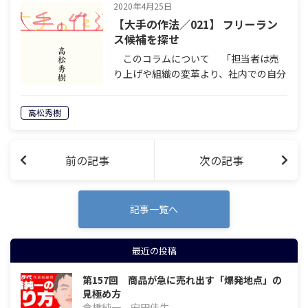
設立…
2020年4月25日
【大手の作法／021】 フリーラン
ス候補を探せ
このコラムについて 「担当者は売
り上げや組織の変革より、社内での自分
の評価を最も気にしている」「夜の世界
では、配慮と遠慮の絶妙なバランスが必
高松秀樹
要」「本音でぶつかる義理と人情の営業
スタイルだけでは絶対に通用しない」
設立…
前の記事
次の記事
記事一覧へ
最近の投稿
第157回 商品が急に売れ出す「爆発地点」の
見極め方
倉橋純一、安田佳生