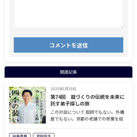
関連記事
2025年1月30日
第74回 庭づくりの伝統を未来に
託す弟子探しの旅
この対談について 庭師でもない。外構
屋でもない。京都の老舗での修業を経
て、現在は「家に着せる衣服の仕立屋さ
ん（ガーメントデザイナー）」として活
中島秀章
安田佳生