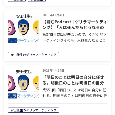
動する中島さん。そんな中島さんに「造
園とガーメントの違い」「劣化する庭と
成長す…
2019年11月4日
【読むPodcast | ゲリラマーケティ
ング】「人は死んだらどうなるの
かを考えようとしましたが、グダ
第370回 質問が来ないので、ぐだぐだマ
グダしてしまいました。」2019年
ーケティングその4。 人は死んだらどう
10月30日配信
なるのかを考えようとしましたが、グダ
グダしてしまいました。 栃尾 こんにち
安田佳生のゲリラマーケティング
は。安田佳生のゲリラマーケティング。
ナビゲーターの栃尾江美です。 金…
2023年4月24日
「明日のことは明日の自分に任せ
る。明後日のことは明後日の自分
に任せる」【読むPodcast | ゲリ
第551回「明日のことは明日の自分に任
ラマーケティング】
せる。明後日のことは明後日の自分に任
せる」 Twitterで安田が見つけた究極の
不安解消法をご紹介します。 栃尾 こん
安田佳生のゲリラマーケティング
にちは。安田佳生のゲリラマーケティン