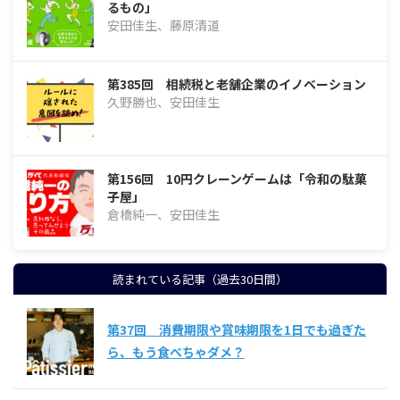
るもの」
安田佳生、藤原清道
第385回 相続税と老舗企業のイノベーション
久野勝也、安田佳生
第156回 10円クレーンゲームは「令和の駄菓
子屋」
倉橋純一、安田佳生
読まれている記事（過去30日間）
第37回 消費期限や賞味期限を1日でも過ぎた
ら、もう食べちゃダメ？