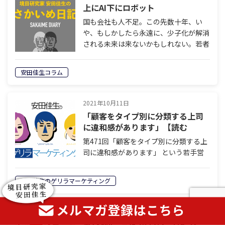
上にAI下にロボット
国も会社も人不足。この先数十年、い
や、もしかしたら永遠に、少子化が解消
される未来は来ないかもしれない。若者
の婚姻数がどんどん増え結婚した夫婦が
みんな2人以上の子どもを産む。そんな
安田佳生コラム
未来を想像できる人がいるだろうか。も
う人口…
2021年10月11日
「顧客をタイプ別に分類する上司
に違和感があります」【読む
Podcast | ゲリラマーケティング】
第471回「顧客をタイプ別に分類する上
司に違和感があります」 という若手営
業マンからのご質問。 果たして正しい
のはどちらなのでしょうか。 栃尾 こん
安田佳生のゲリラマーケティング
にちは。安田佳生のゲリラマーケティン
グ。ナビゲーターの栃尾江美です。 金…
2026年3月29日
第138回 言葉ではなく「店づく