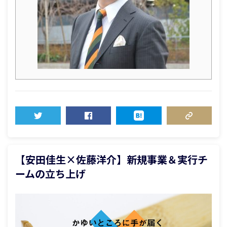
TWEET
SHARE
HATENA
COPY LINK
【安田佳生×佐藤洋介】新規事業＆実行チ
ームの立ち上げ