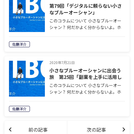
第79回「デジタルに頼らない小さ
なブルーオーシャン」
このコラムについて 小さなブルーオー
シャン？ 何だかよく分からないよ。ホ
ントにそんなので商売が成り立つの？
と思っている方は多いのではないでしょ
佐藤洋介
うか。何を隠そう私もそのひとりでし
た。私は人一倍疑り深い人間なのです。
そこで…
2020年7月21日
小さなブルーオーシャンに出会う
旅 第25回「副業を上手に活用し
た小さなブルーオーシャン」
このコラムについて 小さなブルーオー
シャン？ 何だかよく分からないよ。ホ
ントにそんなので商売が成り立つの？
と思っている方は多いのではないでしょ
佐藤洋介
うか。何を隠そう私もそのひとりでし
た。私は人一倍疑り深い人間なのです。
そこで…
前の記事
次の記事