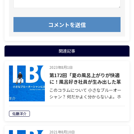
関連記事
2023年8月1日
第172回「夏の風呂上がりが快適
に！風呂好き社員が生み出した革
新的扇風機という小さなブルーオ
このコラムについて 小さなブルーオー
ーシャン」
シャン？ 何だかよく分からないよ。ホ
ントにそんなので商売が成り立つの？
と思っている方は多いのではないでしょ
佐藤洋介
うか。何を隠そう私もそのひとりでし
た。私は人一倍疑り深い人間なのです。
そこで…
2021年8月10日