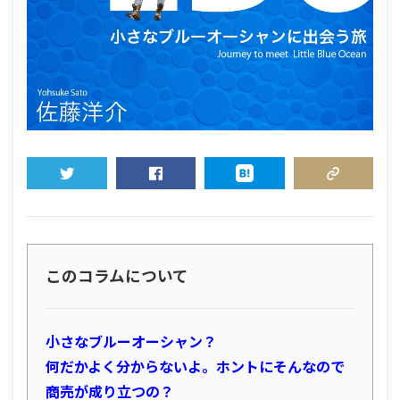
TWEET
SHARE
HATENA
COPY LINK
このコラムについて
小さなブルーオーシャン？
何だかよく分からないよ。ホントにそんなので
商売が成り立つの？