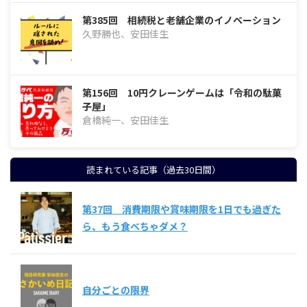
第385回 相続税と老舗企業のイノベーション
久野勝也、安田佳生
第156回 10円クレーンゲームは「令和の駄菓
子屋」
倉橋純一、安田佳生
読まれている記事（過去30日間）
第37回 消費期限や賞味期限を1日でも過ぎた
ら、もう食べちゃダメ？
自分ごとの限界