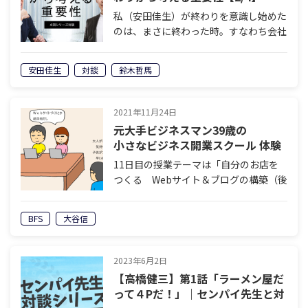
私（安田佳生）が終わりを意識し始めた
のは、まさに終わった時。すなわち会社
が潰れた時です。終わると思っていなか
ったことが終わる。そのとき痛感したの
安田佳生
対談
鈴木哲馬
は「終わりを想定していなかった愚か
さ」です。会社にも、人生にも、あらゆ
るもの…
2021年11月24日
元大手ビジネスマン39歳の
小さなビジネス開業スクール 体験
記 ～11日目「自分のお店をつく
11日目の授業テーマは「自分のお店を
る Webサイト＆ブログの構築
つくる Webサイト＆ブログの構築（後
（後編）」～
編）」
BFS
大谷信
2023年6月2日
【高橋健三】第1話「ラーメン屋だ
って４Pだ！」｜センパイ先生と対