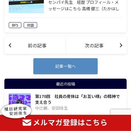
談シリーズ
センパイ先生 経歴 プロフィール・メ
ッセージはこちら 高橋 健三（たかはし
けんぞう） ・1960年 大阪生まれ ・
1982年 大学卒業後、大阪市内の印刷
BFS
対談
会社へ就職 ・1985年 船場の広告代理
店へ転職 ・1991年 友…
前の記事
次の記事
記事一覧へ
最近の投稿
第170回 社員の産休は「お互い様」の精神で
支え合う
中辻麗、安田佳生
経営者の仕事