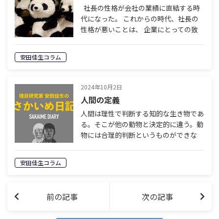
社長の性格が会社の業績に直結する時
代になった。 これからの時代、社長の
性格が悪いことは、 企業にとっての致
命的な欠陥となるだろう。 まず、性格が
悪い経営者の元には、良い人材が集まら
安田佳生コラム
ない。 まともな人材は、そのような
社…
2024年10月2日
人間の定義
人間は理性で判断する知的な生き物であ
る。そこが他の動物と決定的に違う。動
物には合理的判断というものができな
い。人間は先のことを考えて合理的な判
断ができる。人間は動物のように愚かな
安田佳生コラム
ことはしない。と思い込んでいる人は多
い。だ…
前の記事
次の記事