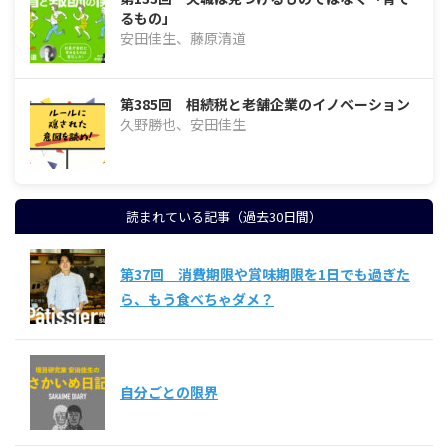
るもの」
安田佳生、藤原清道
第385回 相続税と老舗企業のイノベーション
久野勝也、安田佳生
読まれている記事（過去30日間）
第37回 消費期限や賞味期限を1日でも過ぎた
ら、もう食べちゃダメ？
自分ごとの限界