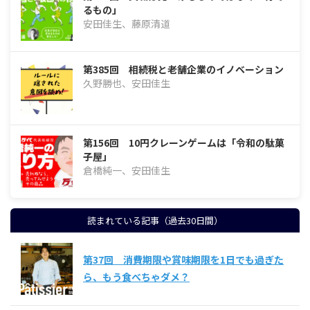
るもの」
安田佳生、藤原清道
第385回 相続税と老舗企業のイノベーション
久野勝也、安田佳生
第156回 10円クレーンゲームは「令和の駄菓
子屋」
倉橋純一、安田佳生
読まれている記事（過去30日間）
第37回 消費期限や賞味期限を1日でも過ぎた
ら、もう食べちゃダメ？