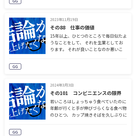
GG
メディアで「AIと結婚した」人が報じ
ら…
2023年11月19日
その88 仕事の価値
15年以上、ひとつのところで毎日似たよ
うなことをして、 それを生業としてお
ります。 それが良いことなのか悪いこ
となのかはわかりません。 進歩的でな
ければ人間の仕事ではないという思想か
GG
らみれば これは価値のない所業という
こ…
2024年3月3日
その101 コンビニエンスの限界
若いころはしょっちゅう食べていたのに
年齢が行くと手が伸びづらくなる食べ物
のひとつ、 カップ焼きそばを久しぶりに
食しました。 近所のコンビニに売って
いるラインナップ、 焼きそばに関して
GG
は「大盛」や「特盛」ばっかりで、