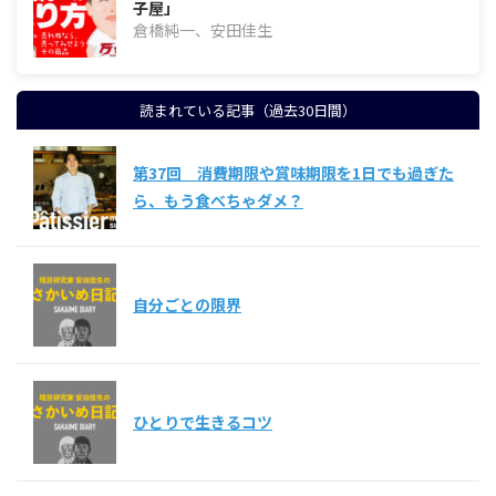
子屋」
倉橋純一、安田佳生
読まれている記事（過去30日間）
第37回 消費期限や賞味期限を1日でも過ぎた
ら、もう食べちゃダメ？
自分ごとの限界
ひとりで生きるコツ