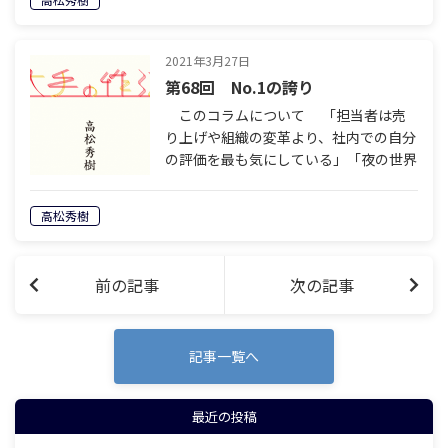
スタイルだけでは絶対に通用しない」
設立…
2021年3月27日
第68回 No.1の誇り
このコラムについて 「担当者は売
り上げや組織の変革より、社内での自分
の評価を最も気にしている」「夜の世界
では、配慮と遠慮の絶妙なバランスが必
要」「本音でぶつかる義理と人情の営業
高松秀樹
スタイルだけでは絶対に通用しない」
設立…
前の記事
次の記事
記事一覧へ
最近の投稿