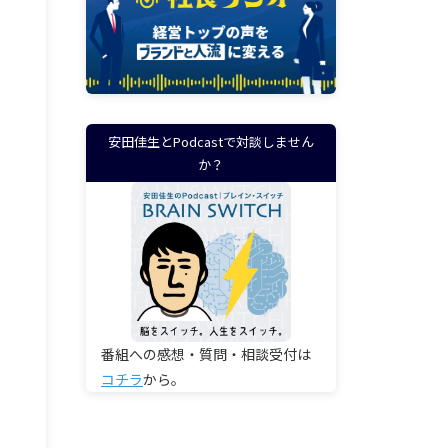
安田佳生とPodcastで対談しません
か？
番組への感想・質問・相談受付は
コチラ
から。