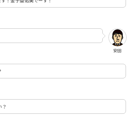
ます！金子亜佑美でーす！
安田
？
い？