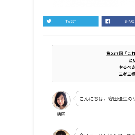
TWEET
SHARE
第537回「こ
と
やるべ
三者三
こんにちは。安田佳生の
栃尾