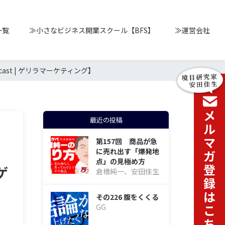
一覧
≫小さなビジネス開業スクール【BFS】
≫運営会社
st | ゲリラマーケティング】
最近の投稿
第157回 商品が急
に売れ出す「爆発地
点」の見極め方
ゲ
倉橋純一、安田佳生
その226 腹をくくる
GG