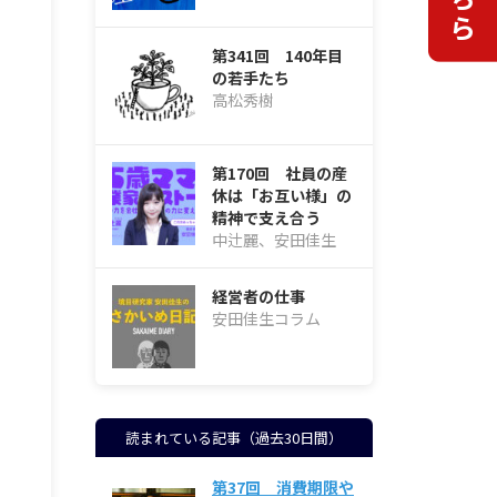
第341回 140年目
の若手たち
高松秀樹
第170回 社員の産
休は「お互い様」の
精神で支え合う
中辻麗、安田佳生
経営者の仕事
安田佳生コラム
読まれている記事（過去30日間）
第37回 消費期限や