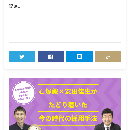
復帰。
TWEET
SHARE
HATENA
COPY LINK